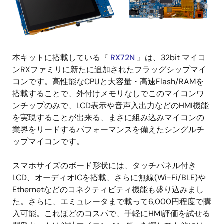
本キットに搭載している『
RX72N
』は、32bit マイコ
ンRXファミリに新たに追加されたフラッグシップマイ
コンです。高性能なCPUと大容量・高速Flash/RAMを
搭載することで、外付けメモリなしでこのマイコンワ
ンチップのみで、LCD表示や音声入出力などのHMI機能
を実現することが出来る、まさに組み込みマイコンの
業界をリードするパフォーマンスを備えたシングルチ
ップマイコンです。
スマホサイズのボード形状には、タッチパネル付き
LCD、オーディオICを搭載、さらに無線(Wi-Fi/BLE)や
Ethernetなどのコネクティビティ機能も盛り込みまし
た。さらに、エミュレータまで載って6,000円程度で購
入可能。これほどのコスパで、手軽にHMI評価を試せる