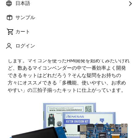
画
Naoyuki Tsubaki
日本語
像
IoT Product Marketing
サンプル
公開日:2020年4月15日
カート
みなさんこんにちは、今回は4月7日に発表された最新
ログイン
マイコン
RX72Nの開発キット “Envision Kit”
をご紹介
します。マイコンを使ったHMI開発を始めてみたいけれ
ど、数あるマイコンベンダーの中で一番効率よく開発
できるキットはどれだろう？そんな疑問をお持ちの
方々にオススメできる「多機能、使いやすい、お求め
やすい」の三拍子揃ったキットに仕上がっています。