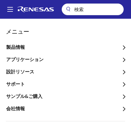
メ
イ
A
ン
Main
コ
会社案内
プレスセンター
ブログ
navigation
メニュー
ン
オリンピック延期に落胆するみんなに届けたい、IoT時代のHMI開発キ
パ
ットRX72N Envision Kitでスポーツ大会！？
テ
ン
ン
製品情報
オリンピック延期に落胆す
ツ
く
るみんなに届けたい、IoT
に
アプリケーション
ず
移
時代のHMI開発キット
設計リソース
動
RX72N Envision Kitでスポ
サポート
ーツ大会！？
サンプル&ご購入
会社情報