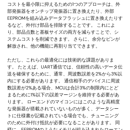
コストを最小限に抑えるための1つのアプローチは、外
部発振器をオンチップ発振器に置き換えたり、外部
EEPROMを組み込みデータフラッシュに置き換えたりす
るなど、外付け部品を排除することです。 これによ
り、部品点数と基板サイズの両方を減らすことで、シ
ステムコストを削減できます。 さらに、余分なピンが
解放され、他の機能に再割り当てできます。
ただし、これらの最適化には技術的な課題がありま
す。 たとえば、UART通信では、信頼性の高いデータ伝
送を確保するために、通常、周波数誤差を2%から3%以
内にする必要があります。 通信相手のデバイスに周波
数誤差が2%ある場合、MCUは合計3%の制限内にとど
まるために1%以下の誤差マージンを維持する必要があ
ります。 ローエンドのマイコンにはこのような高精度
な発振器が搭載されていないものが多く、データシー
トに仕様書が記載されている場合でも、チューニング
のために外付け抵抗が必要になることがあります。 同
様に、EEPROMのようなメモリが組み込まれたローエン