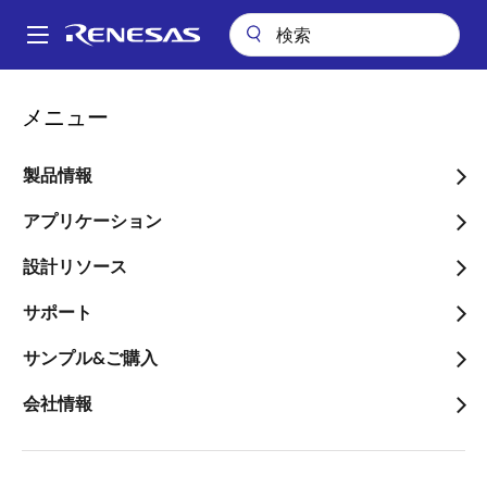
メ
イ
A
ン
Main
コ
会社案内
プレスセンター
ブログ
navigation
メニュー
ン
システムコスト削減のためのローエンドMCUの選択
パ
テ
ン
システムコスト削減のため
ン
製品情報
ツ
く
のローエンドMCUの選択
に
アプリケーション
ず
移
設計リソース
動
サポート
画
サンプル&ご購入
清水 昌彦
像
主任技師
会社情報
公開日:2025年4月22日