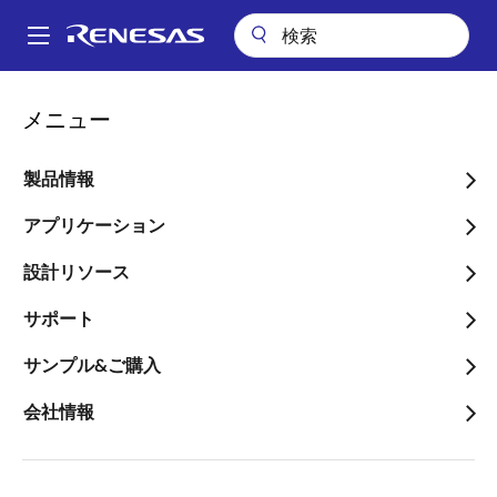
メ
イ
A
ン
Main
コ
会社案内
プレスセンター
ブログ
navigation
メニュー
ン
CANを使ったアプリケーションの消費電力削減と低コスト化をRX140
パ
で実現！
テ
ン
ン
製品情報
CANを使ったアプリケーシ
ツ
く
ョンの消費電力削減と低コ
に
アプリケーション
ず
移
スト化をRX140で実現！
設計リソース
動
サポート
サンプル&ご購入
会社情報
画
Shun Matsuo
像
IoT Product Engineer