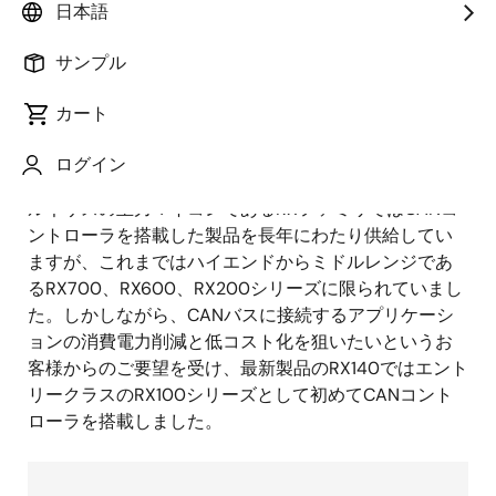
日本語
公開日:2023年5月26日
サンプル
CAN（Controller Area Network）はもともと自動車向
カート
けに開発された通信規格ですが、現在では産業機器や
エレベーターなどの高い信頼性が求められるアプリケ
ログイン
ーションで幅広く利用されています。
ルネサスの主力マイコンであるRXファミリではCANコ
ントローラを搭載した製品を長年にわたり供給してい
ますが、これまではハイエンドからミドルレンジであ
るRX700、RX600、RX200シリーズに限られていまし
た。しかしながら、CANバスに接続するアプリケーシ
ョンの消費電力削減と低コスト化を狙いたいというお
客様からのご要望を受け、最新製品のRX140ではエント
リークラスのRX100シリーズとして初めてCANコント
ローラを搭載しました。
画