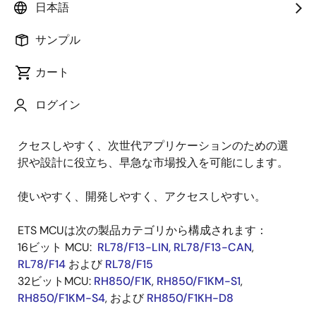
日本語
車載向けEasy-to-Startマイクロコントローラ（ETS
サンプル
MCU）は、自動車用途の厳しい品質と信頼性の要件に
耐えるように設計されていますが、産業用やコンシュ
カート
ーマアプリケーションの設計にもよく適しています。
ルネサスは開発に使いやすい2つのETS MCUシリーズを
ログイン
厳選しました。また、ウェブサイトは各デバイスファ
ミリのすべての設計リソースを1か所に集めることでア
クセスしやすく、次世代アプリケーションのための選
択や設計に役立ち、早急な市場投入を可能にします。
使いやすく、開発しやすく、アクセスしやすい。
ETS MCUは次の製品カテゴリから構成されます：
16ビット MCU:
RL78/F13-LIN, RL78/F13-CAN
,
RL78/F14
および
RL78/F15
32ビットMCU:
RH850/F1K
,
RH850/F1KM-S1
,
RH850/F1KM-S4
, および
RH850/F1KH-D8