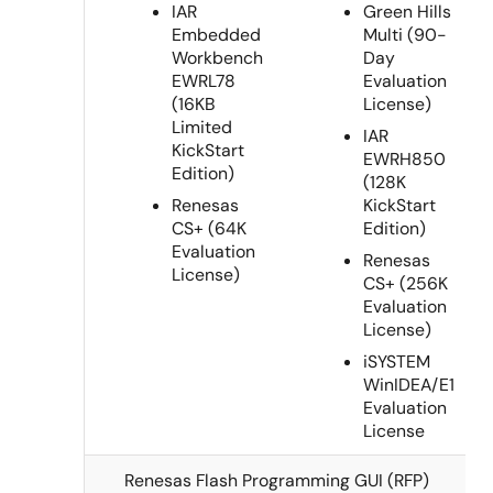
SW
開発環境2種類から
開発環境4種類から
コア
MCU 特
ット型名
選択可能:
選択可能:
IAR
Green Hills
RL78/F13-LIN
16-
Y-ASK-
20 pin/64
Embedded
Multi (90-
Bit
RL78F13
Flash
Workbench
Day
EWRL78
Evaluation
MCU
(16KB
License)
RL78/F13-
30 pin/12
Limited
CAN
Flash
IAR
KickStart
EWRH850
Edition)
RL78/F14
Y-ASK-
64pin/256
(128K
Renesas
KickStart
RL78F14
Flash
CS+ (64K
Edition)
Evaluation
80pin/256
Renesas
License)
Flash
CS+ (256K
Evaluation
License)
RL78/F15
Y-ASK-
100pin/512
RL78F15
Flash
iSYSTEM
WinIDEA/E1
RH850/F1KM-
32-
Y-ASK-
48pin/1MB
Evaluation
S1
Bit
RH850F1KM-
Flash
License