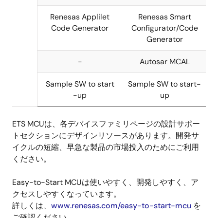
MCU
S1-V3
64pin/1MB
Renesas Flash Programming GUI (RFP)
Flash
Renesas Applilet
Renesas Smart
80pin/1MB
Code Generator
Configurator/Code
Flash
Generator
100pin/1M
-
Autosar MCAL
Flash
Sample SW to start
Sample SW to start-
RH850/F1K
Y-ASK-
144pin/2M
-up
up
ETS MCUは、各デバイスファミリページの設計サポー
RH850F1K-
Flash
トセクションにデザインリソースがあります。開発サ
V3
イクルの短縮、早急な製品の市場投入のためにご利用
RH850/F1KM-
Y-ASK-
176pin/4M
ください。
S4
RH850F1KM-
Flash
S4-V3
Easy-to-Start MCUは使いやすく、開発しやすく、ア
クセスしやすくなっています。
RH850/F1KH-
Y-ASK-
176pin/8M
詳しくは、
www.renesas.com/easy-to-start-mcu
を
D8
RH850F1KH-
Flash
ご確認ください。