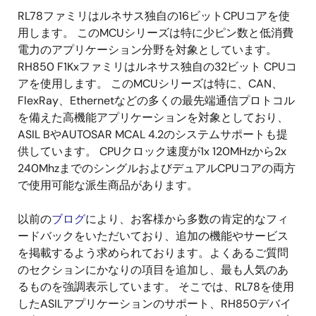
RL78ファミリはルネサス独自の16ビットCPUコアを使
用します。 このMCUシリーズは特に少ピン数と低消費
電力のアプリケーション分野を対象としています。
RH850 F1Kxファミリはルネサス独自の32ビット CPUコ
アを使用します。 このMCUシリーズは特に、CAN、
FlexRay、Ethernetなどの多くの最先端通信プロトコル
を備えた高機能アプリケーションを対象としており、
ASIL BやAUTOSAR MCAL 4.2のシステムサポートも提
供しています。 CPUクロック速度が1x 120MHzから2x
240MhzまでのシングルおよびデュアルCPUコアの両方
で使用可能な派生商品があります。
以前の
ブログ
により、お客様から多数の肯定的なフィ
ードバックをいただいており、追加の機能やサービス
を掲載するよう求められております。よくあるご質問
のセクションにかなりの項目を追加し、最も人気のあ
るものを強調表示しています。 そこでは、RL78を使用
したASILアプリケーションのサポート、RH850デバイ