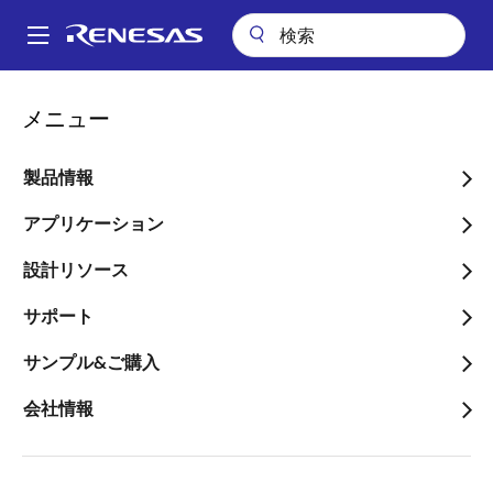
メ
イ
A
ン
Main
コ
会社案内
プレスセンター
ブログ
navigation
メニュー
ン
車載向けEasy-to-Start MCUが開発サイクルを加速
パ
テ
ン
車載向けEasy-to-Start
ン
製品情報
ツ
く
MCUが開発サイクルを加速
に
アプリケーション
ず
移
設計リソース
動
サポート
画
サンプル&ご購入
Axel Kleinpaul
像
Senior Staff Engineer
会社情報
公開日:2021年6月18日