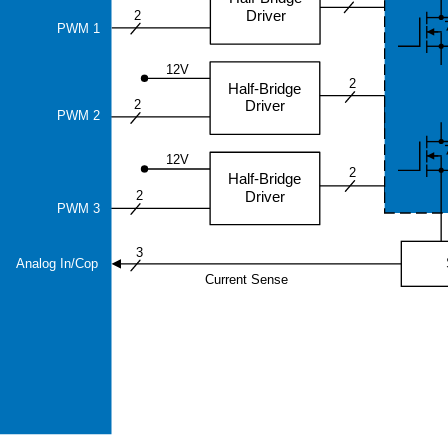
Driver
2
PWM 1
12V
2
Half-Bridge
2
Driver
PWM 2
12V
2
Half-Bridge
2
Driver
PWM 3
3
Analog In/Cop
Current Sense