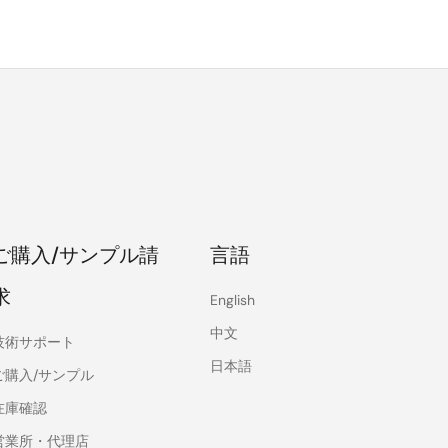
ご購入/サンプル請
言語
求
English
中文
技術サポート
日本語
ご購入/サンプル
在庫確認
営業所・代理店