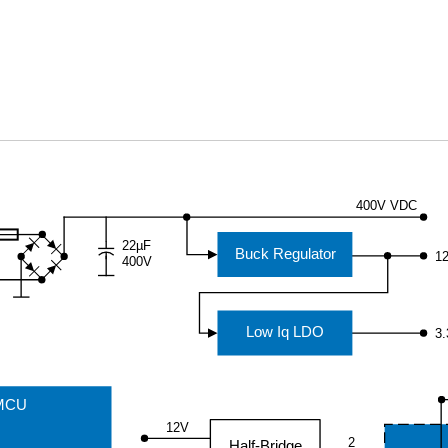
400V VDC
22µF
Buck Regulator
1
400V
Low Iq LDO
3
MCU
12V
2
Half-Bridge