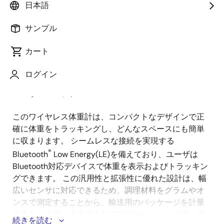
日本語
要
サンプル
健康とフィットネスに対する意識が高まるにつれ、日
カート
説
常生活でにシームレスに接続できるツールの需要が高
明
まっています。 体重計は、健康とフィットネスの旅の
ログイン
一環として体重を追跡するために、多くの家庭で不可
欠になっています。
このワイヤレス体重計は、コンパクトなデザインで正
確に体重をトラッキングし、どんなスペースにも簡単
に収まります。 シームレスな接続を実現する
®
Bluetooth
Low Energy(LE)を備えており、ユーザは
Bluetooth対応デバイスで体重を表示およびトラッキン
グできます。 この汎用性と拡張性に優れた設計は、幅
広いセンサに対応できるため、調理材料をグラムやオ
ンスで測定することから、輸送用のパッケージを計量
することまで、さまざまなアプリケーションに適して
続きを読む