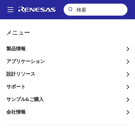
メ
イ
A
ン
Main
コ
アプリケーション
産業用機器
メディカル＆ヘルスケア
navigation
メニュー
ン
ワイヤレス体重計
パ
テ
ン
ワイヤレス体重計
ン
製品情報
ツ
く
に
アプリケーション
ず
移
設計リソース
動
ページセクションへ移動：
サポート
サンプル&ご購入
会社情報
概要
概
説明
アプリケーション