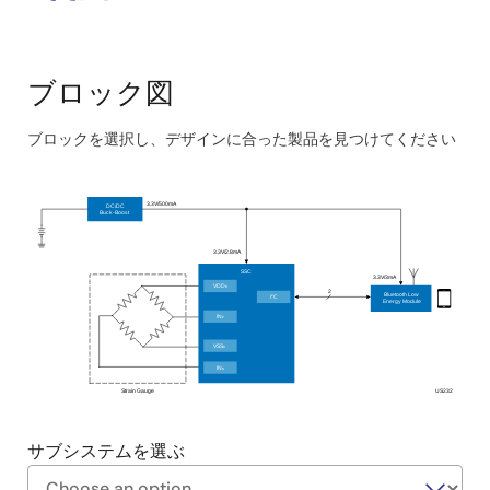
います。
このシステムのメリット：
ブロック図
シンプルで柔軟性の高い設計により、使用するひず
みゲージに基づいて幅広いアプリケーションと重量
ブロックを選択し、デザインに合った製品を見つけてください
範囲に対応します。
Skip
interactive
測定していないときは低電力モードで動作し、バッ
3.3V/500mA
DC/DC
テリ寿命を延ばします。
block
Buck
-Boost
diagram
エネルギ効率に関する GUI プロンプトでウェイクア
3.3V/2.8mA
ップします。
SSC
3.3V/3mA
VDD
B
2
Bluetooth Low
2
I
C
Energy Module
IN
P
VSS
B
IN
N
Strain Gauge
US232
サブシステムを選ぶ