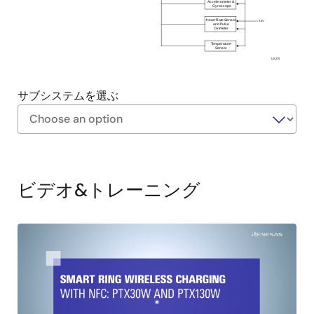
Accelerometer &
Gyroscope
Heart Rate Sensor
3.3V
and Pulse
Oximeter
Temperature
Sensor
US275
サブシステムを選ぶ
Exiting
Interactive
Block
ビデオ&トレーニング
Diagram