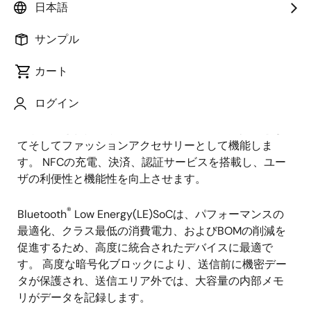
概要
日本語
サンプル
概
説明
アプリケーション
要
カート
ログイン
スマートリングは、健康状態をトラッキングするため
説
の小型化されたソリューションで、日々の必携品とし
明
てそしてファッションアクセサリーとして機能しま
す。 NFCの充電、決済、認証サービスを搭載し、ユー
ザの利便性と機能性を向上させます。
®
Bluetooth
Low Energy(LE)SoCは、パフォーマンスの
最適化、クラス最低の消費電力、およびBOMの削減を
促進するため、高度に統合されたデバイスに最適で
す。 高度な暗号化ブロックにより、送信前に機密デー
タが保護され、送信エリア外では、大容量の内部メモ
リがデータを記録します。