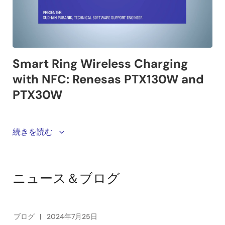
Join Sudhan Puranik, Technical Support Engineer at
続きを読む
Renesas Electronics, as he demonstrates the
innovative capabilities of our smart ring demo board.
In this video, we highlight the wireless charging
ニュース＆ブログ
application using Renesas
PTX130W
and
PTX30W
products. Smart devices are increasingly integral to
tracking and monitoring our lives. Our smart ring,
equipped with NFC for contactless payments and
ブログ
2024年7月25日