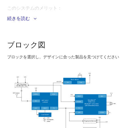
このシステムのメリット：
続きを読む
バッテリの充電、支払い、および認証アプリケーシ
ョン用の共有NFCアンテナは、設計を簡素化し、よ
りコンパクトなフォームファクタを作成します。
昇降圧アーキテクチャは、安定した電力出力を提供
ブロック図
し、一貫したパフォーマンス、バッテリ寿命の延
長、およびデバイスの信頼性の向上を促進します。
ブロックを選択し、デザインに合った製品を見つけてください
Skip
高度な暗号化、Bluetooth LE 5.xのサポート、クラス
interactive
最低の消費電力の組み込みフラッシュメモリを特長
L1
3.3V
としています。
block
1.8V
3.3V
Buck-Boost
3.0V-5.2V
diagram
Vin
Vout
NFC Payment/
identification Tag
1.8V
NFC Antenna
VDMCU
VDDC
3.3V
VBAT
BLE
SmartBond
™
NFC WLC
RF
ISO7816
Multi
-Core
Listener
32M
Bluetooth
®
LE 5.2 SoC
with Embedded Flash
2
2
GPO
VBAT
I
C
I
C
SPI
DC/DC
L2
Load Switch
1.8V
Li-Ion
Rechargeable
Fingerprint Sensor
Battery
3.3V