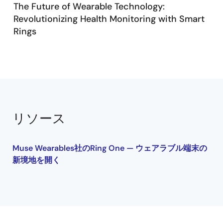
wireless charging, offers a compact yet powerful
The Future of Wearable Technology:
solution for health and activity monitoring. The
Revolutionizing Health Monitoring with Smart
PTX30W provides a complete single-chip solution for
Rings
the listener side, while the PTX130W ensures
maximum power transfer and fast charging with
®
DiRAC
technology, simplifying design and reducing
production costs. Discover how Renesas' technology
can revolutionize the way you interact with wearable
devices. For more information, visit the
Smart Ring
page.
リソース
Muse Wearables社のRing One — ウェアラブル端末の
新境地を開く