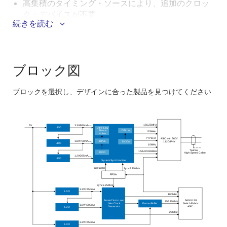
高集積のタイミング・ソースにより、追加のクロッ
ク・デバイスが不要
続きを読む
112Gbps SerDesインターコネクトクロックをサポー
トするための<100fs RMS出力が可能
同期イーサネット(SyncE)、JESD204B/C、IEEE
ブロック図
1588 G.8262.1およびG.8262テレコム境界クロック要
件、およびG.8273.2クラスC/D時間精度をサポート
ブロックを選択し、デザインに合った製品を見つけてください
Skip
interactive
block
156.25MHz
3.3V/650mA
5V
max
LDO
Ultra-Low
DPLLn
Phase
125MHz
Noise
diagram
ASIC with 56G/
PTP 1Hz
112G PHY
DPLL
1.8V/700mA
max
DCOn
LDO
10MHz
Twinax
1.544/2.048MHz
DCO
High
-Speed Cable
1.2V/295mA
max
LDO
System Synchronizer
1PPS PTP
SyncE 25MHz
FPGA
SyncE 25MHz
3.3V/<750mA
LDO
100MHz
FemtoClock Low
56G/112G
156.25MHz
Fanout Buffer
Jitter Clock
Switch Fabric
1.8V/<500mA
Generator
ASIC
LDO
25MHz
3.3V/<750mA
LDO