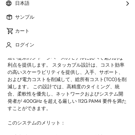
日本語
概
説明
アプリケーション
サンプル
要
カート
一般に「ピザボックス」または「スタッカブル」とし
ログイン
説
て知られる固定フォームファクタスイッチは、進歩が
明
遅い従来のシャーシベースのモデルに比べて魅力的な
利点を提供します。 スタッカブル設計は、コスト効率
の高いスケーラビリティを提供し、入手、サポート、
および電力コストを削減して、総所有コスト(TCO)を削
減します。 この設計では、高精度のタイミング、統
合、柔軟性を優先し、ネットワークおよびシステム開
発者が 400GHz を超える厳しい 112G PAM4 要件を満た
すことができます。
このシステムのメリット：