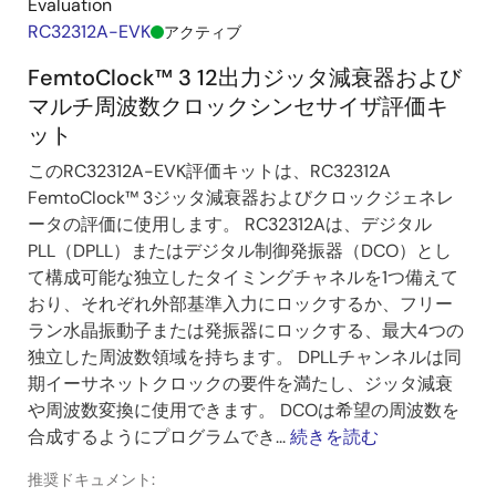
Evaluation
RC32312A-EVK
アクティブ
FemtoClock™ 3 12出力ジッタ減衰器および
マルチ周波数クロックシンセサイザ評価キ
ット
このRC32312A-EVK評価キットは、RC32312A
FemtoClock™ 3ジッタ減衰器およびクロックジェネレ
ータの評価に使用します。 RC32312Aは、デジタル
PLL（DPLL）またはデジタル制御発振器（DCO）とし
て構成可能な独立したタイミングチャネルを1つ備えて
おり、それぞれ外部基準入力にロックするか、フリー
ラン水晶振動子または発振器にロックする、最大4つの
独立した周波数領域を持ちます。 DPLLチャンネルは同
期イーサネットクロックの要件を満たし、ジッタ減衰
や周波数変換に使用できます。 DCOは希望の周波数を
合成するようにプログラムでき...
続きを読む
推奨ドキュメント: