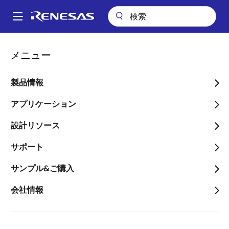
メ
イ
A
ン
Main
コ
アプリケーション
通信インフラストラクチャ
navigation
メニュー
ン
ネットワーキング & 固定アクセス
パ
1600G固定フォームファクタスイッチ
テ
ン
ン
製品情報
1600G固定フォームファク
ツ
く
タスイッチ
に
アプリケーション
ず
移
設計リソース
動
サポート
ページセクションへ移動：
サンプル&ご購入
会社情報
概要