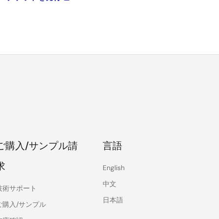
ご購入/サンプル請
言語
求
English
中文
技術サポート
日本語
ご購入/サンプル