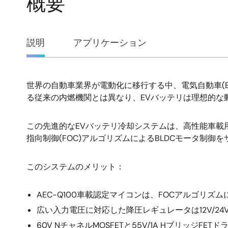
概要
概
説明
アプリケーション
要
世界の自動車業界が電動化に移行する中、電気自動車(
説
る従来の内燃機関とは異なり、EVバッテリは理想的な
明
この先進的なEVバッテリ冷却システムは、高性能車載用
指向制御(FOC)アルゴリズムによるBLDCモータ制
このシステムのメリット：
AEC-Q100車載認定マイコンは、FOCアルゴリ
広い入力電圧に対応した降圧レギュレータは12V/2
60V NチャネルMOSFETと55V/1A Hブリッジ