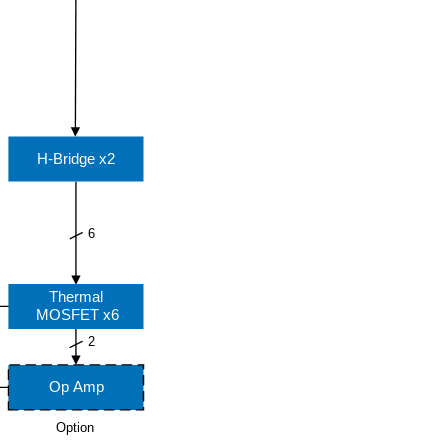
H-Bridge x2
6
Thermal
MOSFET x6
2
Op Amp
Option