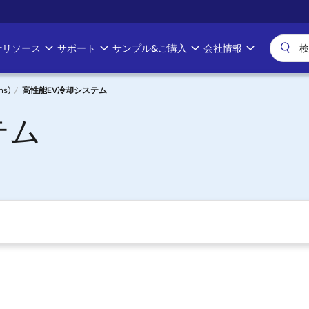
計リソース
サポート
サンプル&ご購入
会社情報
ms)
高性能EV冷却システム
テム