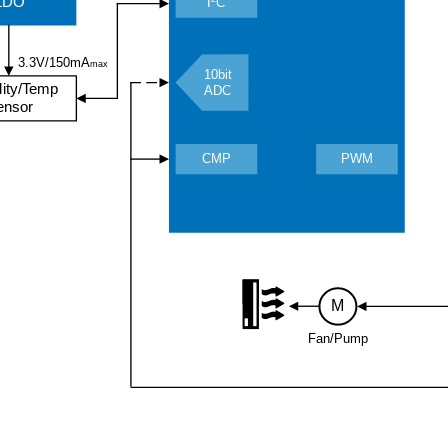
LDO
I
C
3.3V/150mA
max
10bit
ity/Temp
ADC
ensor
CMP
PWM
M
Fan/Pump