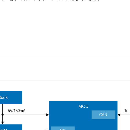
Buck
MCU
5V/150mA
To
CAN
2