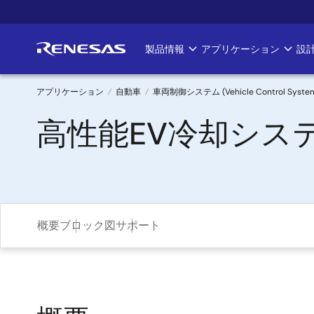
メ
イ
ン
製品情報
アプリケーション
設
Main
コ
ン
navigation
テ
アプリケーション
自動車
車両制御システム (Vehicle Control Syste
ン
パ
高性能EV冷却シス
ツ
に
ン
移
く
動
ず
概要
ブロック図
サポート