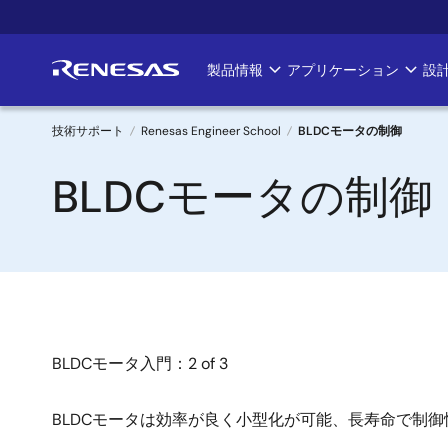
メ
イ
ン
製品情報
アプリケーション
設
Main
コ
ン
navigation
テ
技術サポート
Renesas Engineer School
BLDCモータの制御
ン
パ
BLDCモータの制御
ツ
に
ン
移
く
動
ず
BLDCモータ入門：2 of 3
BLDCモータは効率が良く小型化が可能、長寿命で制