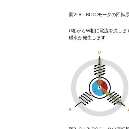
図2-B：BLDCモータの回転
U相からW相に電流を流しま
磁束が発生します