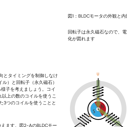
図1：BLDCモータの外観と
回転子は永久磁石なので、電
化が図れます
方向とタイミングを制御しなけ
コイル）と回転子（永久磁石）
る様子を考えましょう。コイ
れ以上の数のコイルを使うこ
た3つのコイルを使うことと
ます。図2-AのBLDCモー