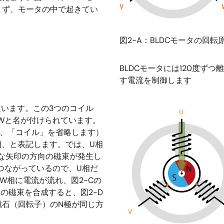
まず、モータの中で起きてい
図2-A：BLDCモータの回転
BLDCモータには120度ず
す電流を制御します
使います。この3つのコイル
Wと名が付けられています。
下、「コイル」を省略します）
相、と表記します。では、U相
うな矢印の方向の磁束が発生し
つながっているので、U相だ
W相に電流が流れ、図2-Cの
の磁束を合成すると、図2-D
磁石（回転子）のN極が同じ方