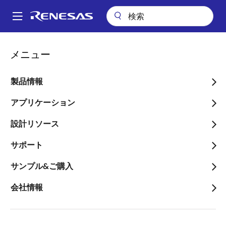
メ
イ
A
ン
Main
コ
技術サポート
Renesas Engineer School
BLDCモータとは？
navigation
メニュー
ン
パ
BLDCモータとは？
テ
ン
ン
製品情報
ツ
く
に
アプリケーション
ず
移
設計リソース
動
BLDCモータ入門：1 of 3
サポート
電気（電圧・電流）を与えると、機械的な動きで応え
サンプル&ご購入
るのがモータです。いろいろな種類のモータがありま
すが、「BLDCモータ」は効率が高く制御性が良いの
会社情報
で、さまざまな用途に広く利用され、低消費電力化も
期待できます。