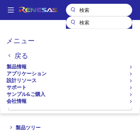
メ
イ
A
ン
Main
コ
全製品リスト
ワイヤレス接続
NFC
navigation
ン
パ
メニュー
近距離無線通信（NFC）
テ
ン
ン
戻る
ツ
く
プロダクトセレクタ
に
ず
製品情報
移
アプリケーション
クロスリファレンス
動
設計リソース
サポート
サンプル&ご購入
会社情報
ページセクションへ移動：
Close
Open
製品ツリー
product
product