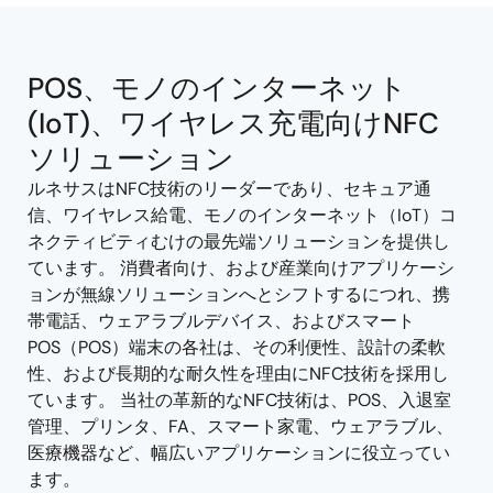
tree
tree
menu
menu
POS、モノのインターネット
(IoT)、ワイヤレス充電向けNFC
ソリューション
ルネサスはNFC技術のリーダーであり、セキュア通
信、ワイヤレス給電、モノのインターネット（IoT）コ
ネクティビティむけの最先端ソリューションを提供し
ています。 消費者向け、および産業向けアプリケーシ
ョンが無線ソリューションへとシフトするにつれ、携
帯電話、ウェアラブルデバイス、およびスマート
POS（POS）端末の各社は、その利便性、設計の柔軟
性、および長期的な耐久性を理由にNFC技術を採用し
ています。 当社の革新的なNFC技術は、POS、入退室
管理、プリンタ、FA、スマート家電、ウェアラブル、
医療機器など、幅広いアプリケーションに役立ってい
ます。