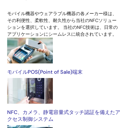
モバイル機器やウェアラブル機器の各メーカー様は、
ア
その利便性、柔軟性、耐久性から当社のNFCソリュー
プ
ションを選択しています。 当社のNFC技術は、日常の
リ
アプリケーションにシームレスに統合されています。
ケ
ー
シ
ョ
ン
モバイルPOS(Point of Sale)端末
NFC、カメラ、静電容量式タッチ認証を備えたア
クセス制御システム