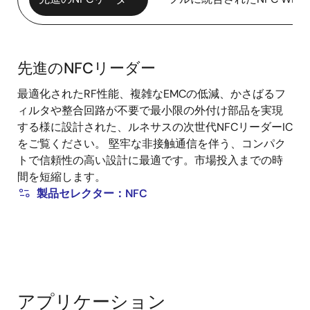
先進のNFCリーダー
先
最適化されたRF性能、複雑なEMCの低減、かさばるフ
進
ィルタや整合回路が不要で最小限の外付け部品を実現
の
する様に設計された、ルネサスの次世代NFCリーダーIC
NFC
をご覧ください。 堅牢な非接触通信を伴う、コンパク
リ
トで信頼性の高い設計に最適です。市場投入までの時
ー
間を短縮します。
ダ
製品セレクター：NFC
ー
アプリケーション