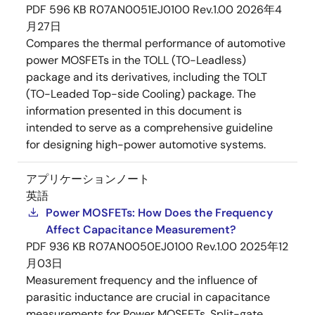
PDF
596 KB
R07AN0051EJ0100 Rev.1.00
2026年4
月27日
Compares the thermal performance of automotive
power MOSFETs in the TOLL (TO-Leadless)
package and its derivatives, including the TOLT
(TO-Leaded Top-side Cooling) package. The
information presented in this document is
intended to serve as a comprehensive guideline
for designing high-power automotive systems.
アプリケーションノート
英語
Power MOSFETs: How Does the Frequency
Affect Capacitance Measurement?
PDF
936 KB
R07AN0050EJ0100 Rev.1.00
2025年12
月03日
Measurement frequency and the influence of
parasitic inductance are crucial in capacitance
measurements for Power MOSFETs. Split-gate