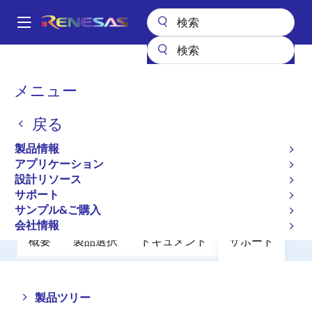
メ
イ
A
ン
Main
コ
全製品リスト
パワーディスクリート
パワーMOSFET
UPA2810T1L
navigation
ン
パ
メニュー
UPA2810T1L
テ
ン
ン
戻る
廃止品
ツ
く
に
Switching N-Channel Power MOSFET
ず
製品情報
移
アプリケーション
動
設計リソース
データシート
サポート
サンプル&ご購入
会社情報
概要
製品選択
ドキュメント
サポート
Close
Open
製品ツリー