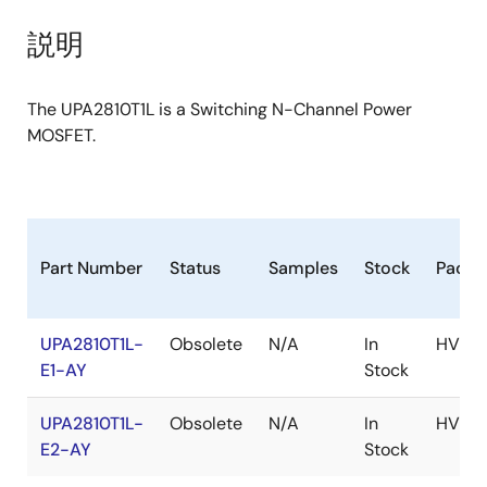
product
product
tree
tree
説明
menu
menu
The UPA2810T1L is a Switching N-Channel Power
MOSFET.
Part Number
Status
Samples
Stock
Packa
UPA2810T1L-
Obsolete
N/A
In
HVSO
E1-AY
Stock
UPA2810T1L-
Obsolete
N/A
In
HVSO
E2-AY
Stock