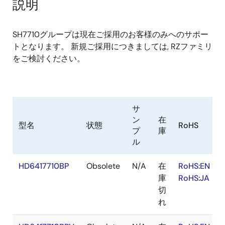
説明
SH7710グループは現在ご採用のお客様のみへのサポー
トとなります。 新規ご採用につきましては, RZファミリ
をご検討ください。
サ
ン
在
型名
状態
RoHS
プ
庫
ル
HD6417710BP
Obsolete
N/A
在
RoHS:EN
庫
RoHS:JA
切
れ