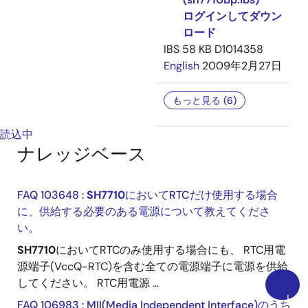
ログインしてダウン
ロード
IBS
58 KB
D1014358
English
2009年2月27日
もっと見る (6)
読込中
ナレッジベース
FAQ 103648 :
SH7710
においてRTCだけ使用する場合
に、供給する必要のある電源について教えてくださ
い。
SH7710
においてRTCのみ使用する場合にも、 RTC用電
源端子(VccQ-RTC)を含む全ての電源端子に電源を供給
してください。 RTC用電源 ...
上
FAQ 106983 : MII(Media Independent Interface)のうち