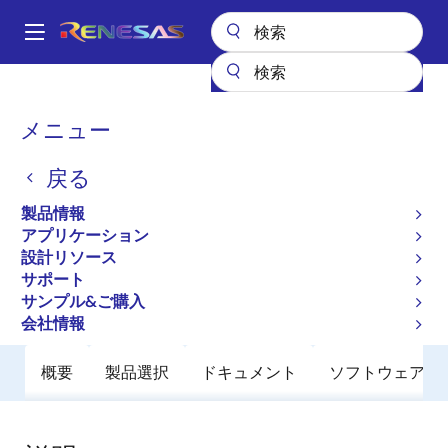
メ
イ
A
ン
Main
コ
全製品リスト
General Parts
SH7710
navigation
ン
パ
メニュー
SH7710
テ
ン
ン
戻る
廃止品
ツ
く
に
32 ビットマイクロコントローラ（新規
ず
製品情報
移
採用非推奨品）
アプリケーション
動
設計リソース
サポート
ユーザマニュアル
サンプル&ご購入
会社情報
概要
製品選択
ドキュメント
ソフトウェア／