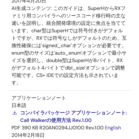
2017年4月20日
AI生成コンテンツ:
このガイドは、SuperHからRXフ
ァミリ用コンパイラへのソースコード移行時の主な
違いを説明し、統合開発環境の設定に焦点を当てて
います。char型はSuperHでは符号付きがデフォル
トですが、RXでは符号なしがデフォルトのため、互
換性確保には'signed_char'オプションが必要です。
enum型のサイズは'auto_enum'オプションで最小サ
イズを選択し、double型はSuperHが8バイト、RX
がデフォルト4バイトで'dbl_size'オプションで調整
可能です。CS+ IDEでの設定方法も示されていま
す。
アプリケーションノート
日本語
コンパイラパッケージ アプリケーションノート:
Call Walkerの使用方法 Rev.1.00
PDF
390 KB
R20AN0294JJ0100 Rev.1.00
English
2014年2月18日