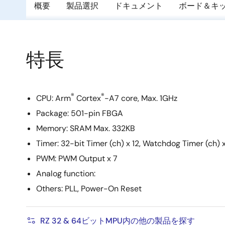
概要
製品選択
ドキュメント
ボード＆キ
特長
®
®
CPU: Arm
Cortex
-A7 core, Max. 1GHz
Package: 501-pin FBGA
Memory: SRAM Max. 332KB
Timer: 32-bit Timer (ch) x 12, Watchdog Timer (ch)
PWM: PWM Output x 7
Analog function:
Others: PLL, Power-On Reset
RZ 32 & 64ビットMPU内の他の製品を探す