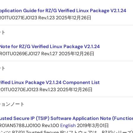
plication Guide for RZ/G Verified Linux Package V2.1.24
R01TU0271EJ0123 Rev.1.23
2025年12月26日
ート
Note for RZ/G Verified Linux Package V2.1.24
R01TU0269EJ0127 Rev.1.27
2025年12月26日
ート
ified Linux Package V2.1.24 Component List
R01TU0270EJ0123 Rev.1.23
2025年12月26日
ションノート
usted Secure IP (TSIP) Software Application Note (Functio
R01AN5788JJ0100 Rev.1.00
English
2019年3月01日
テンツ:
RZ/G1 Trusted Secure IPソフトウェアは、RZ/Gシリ