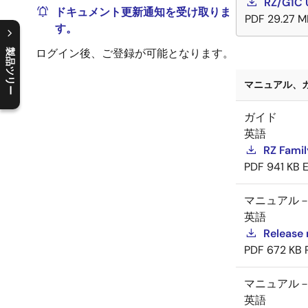
RZ/G1C 
ドキュメント更新通知を受け取りま
PDF
29.27 M
す。
ログイン後、ご登録が可能となります。
製品ツリー
C
l
o
s
e
p
r
o
d
u
c
t
t
r
e
e
m
e
n
O
p
e
n
p
r
o
d
u
c
t
t
r
e
e
m
e
n
マニュアル、ガイ
ガイド
英語
RZ Fami
PDF
941 KB
マニュアル
英語
Release 
PDF
672 KB
マニュアル
英語