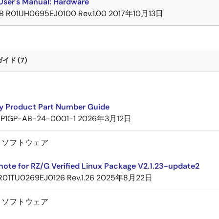
User's Manual: Hardware
B
R01UH0695EJ0100 Rev.1.00
2017年10月13日
ド (7)
ly Product Part Number Guide
EP1GP-AB-24-0001-1
2026年3月12日
－ソフトウェア
note for RZ/G Verified Linux Package V2.1.23-update2
R01TU0269EJ0126 Rev.1.26
2025年8月22日
－ソフトウェア