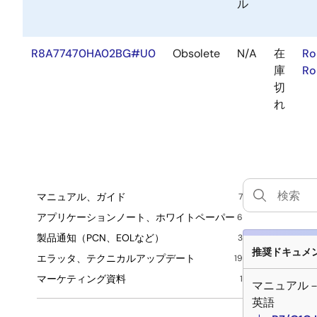
ル
R8A77470HA02BG#U0
Obsolete
N/A
在
Ro
庫
Ro
切
れ
マニュアル、ガイド
7
アプリケーションノート、ホワイトペーパー
6
製品通知（PCN、EOLなど）
3
推奨ドキュメント
エラッタ、テクニカルアップデート
19
マーケティング資料
1
マニュアル
英語