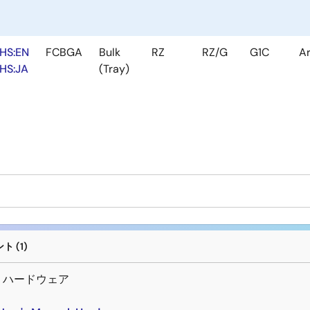
HS:EN
FCBGA
Bulk
RZ
RZ/G
G1C
A
HS:JA
(Tray)
 (1)
－ハードウェア