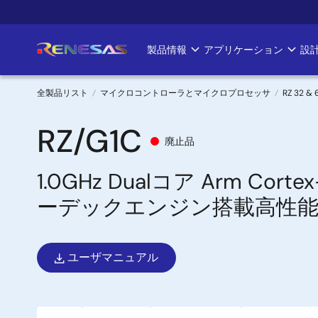
メ
イ
ン
製品情報
アプリケーション
設
Main
コ
ン
navigation
テ
全製品リスト
マイクロコントローラとマイクロプロセッサ
RZ 32 
ン
パ
ツ
RZ/G1C
廃止品
に
ン
移
1.0GHz Dualコア Arm C
く
動
ーデックエンジン搭載高性
ず
ユーザマニュアル