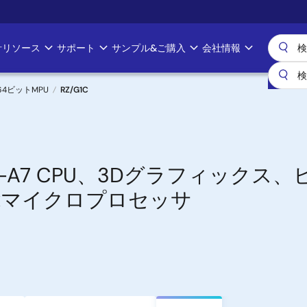
計リソース
サポート
サンプル&ご購入
会社情報
& 64ビットMPU
RZ/G1C
ortex-A7 CPU、3Dグラフィック
能マイクロプロセッサ