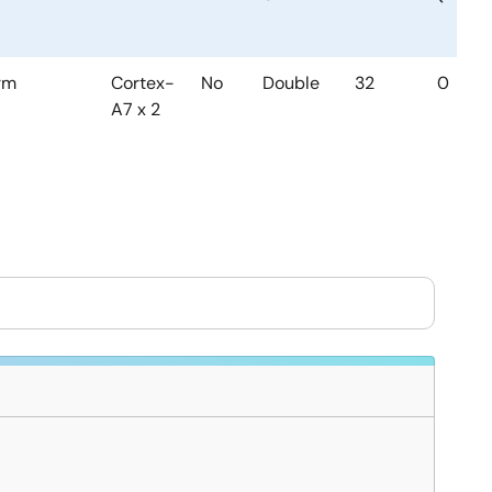
rm
Cortex-
No
Double
32
0
A7 x 2