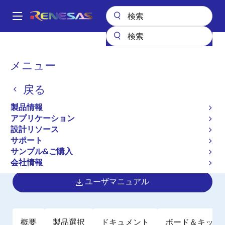
メ
イ
A
ン
Main
コ
全製品リスト
マイクロコントローラとマイクロプロセッサ
navigation
ン
RZ 32 & 64ビットMPU
RZ/G1C
パ
メニュー
テ
ン
RZ/G1C
ン
戻る
ツ
く
廃止品
に
ず
製品情報
1.0GHz Dualコア Arm Cortex-A7
移
アプリケーション
動
CPU、3Dグラフィックス、ビデオコー
設計リソース
デックエンジン搭載高性能マイクロプ
サポート
サンプル&ご購入
ロセッサ
会社情報
ユーザマニュアル
概要
製品選択
ドキュメント
ボード＆キット