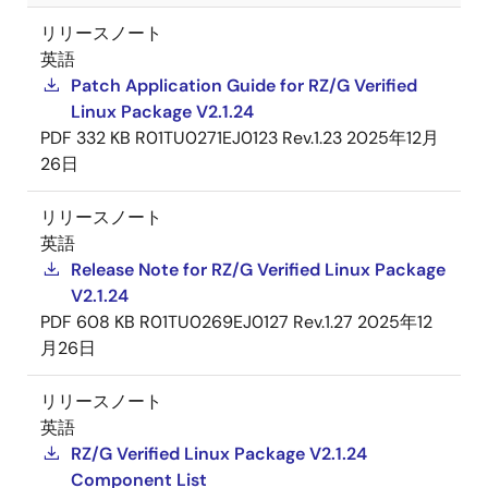
リリースノート
英語
Patch Application Guide for RZ/G Verified
Linux Package V2.1.24
PDF
332 KB
R01TU0271EJ0123 Rev.1.23
2025年12月
26日
リリースノート
英語
Release Note for RZ/G Verified Linux Package
V2.1.24
PDF
608 KB
R01TU0269EJ0127 Rev.1.27
2025年12
月26日
リリースノート
英語
RZ/G Verified Linux Package V2.1.24
Component List