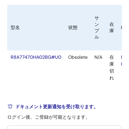
サ
ン
在
型名
状態
Ro
プ
庫
ル
R8A77470HA02BG#U0
Obsolete
N/A
在
RoH
庫
RoH
切
れ
ドキュメント更新通知を受け取ります。
ログイン後、ご登録が可能となります。