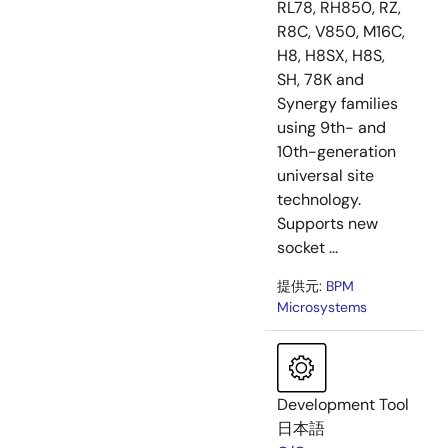
RL78, RH850, RZ,
R8C, V850, M16C,
H8, H8SX, H8S,
SH, 78K and
Synergy families
using 9th- and
10th-generation
universal site
technology.
Supports new
socket ...
提供元:
BPM
Microsystems
Development Tool
日本語