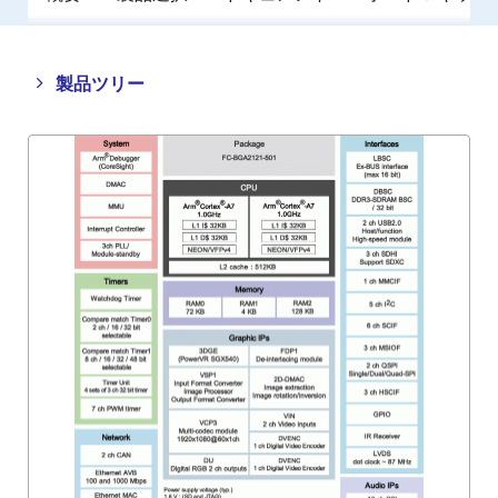
Close
Open
製品ツリー
product
product
tree
tree
menu
menu