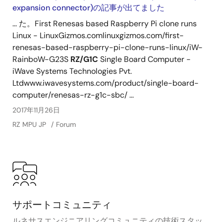
expansion connector)の記事が出てました
... た。First Renesas based Raspberry Pi clone runs
Linux - LinuxGizmos.comlinuxgizmos.com/first-
renesas-based-raspberry-pi-clone-runs-linux/iW-
RainboW-G23S
RZ/G1C
Single Board Computer -
iWave Systems Technologies Pvt.
Ltdwww.iwavesystems.com/product/single-board-
computer/renesas-rz-g1c-sbc/ ...
2017年11月26日
RZ MPU JP
Forum
サポートコミュニティ
ルネサスエンジニアリングコミュニティの技術スタッ