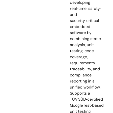
developing
real‑time, safety‑
and
security‑critical
embedded
software by
combining static
analysis, unit
testing, code
coverage,
requirements
traceability, and
compliance
reporting in a
unified workflow.
Supports a
TÜV SÜD‑certified
GoogleTest‑based
unit testing