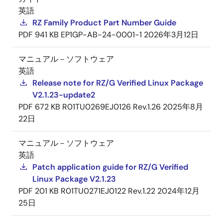
英語
RZ Family Product Part Number Guide
PDF
941 KB
EP1GP-AB-24-0001-1
2026年3月12日
マニュアル－ソフトウェア
英語
Release note for RZ/G Verified Linux Package
V2.1.23-update2
PDF
672 KB
R01TU0269EJ0126 Rev.1.26
2025年8月
22日
マニュアル－ソフトウェア
英語
Patch application guide for RZ/G Verified
Linux Package V2.1.23
PDF
201 KB
R01TU0271EJ0122 Rev.1.22
2024年12月
25日