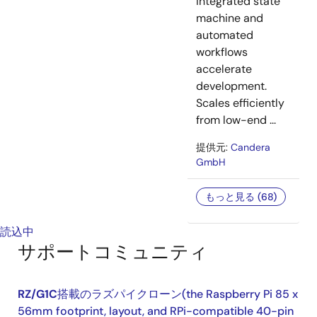
Integrated state
machine and
automated
workflows
accelerate
development.
Scales efficiently
from low-end ...
提供元:
Candera
GmbH
もっと見る (68)
読込中
サポートコミュニティ
RZ/G1C
搭載のラズパイクローン(the Raspberry Pi 85 x
56mm footprint, layout, and RPi-compatible 40-pin