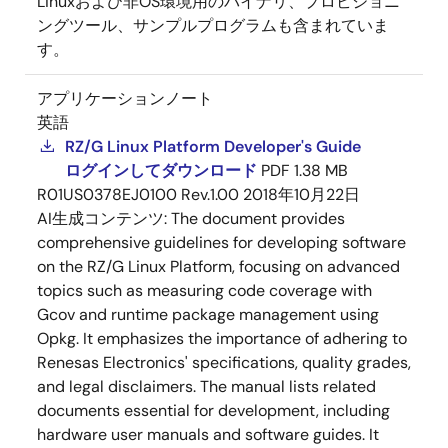
Linuxおよび非OS環境用のバイナリ、プロビジョニ
ングツール、サンプルプログラムも含まれていま
す。
アプリケーションノート
英語
RZ/G Linux Platform Developer's Guide
ログインしてダウンロード
PDF
1.38 MB
R01US0378EJ0100 Rev.1.00
2018年10月22日
AI生成コンテンツ:
The document provides
comprehensive guidelines for developing software
on the RZ/G Linux Platform, focusing on advanced
topics such as measuring code coverage with
Gcov and runtime package management using
Opkg. It emphasizes the importance of adhering to
Renesas Electronics' specifications, quality grades,
and legal disclaimers. The manual lists related
documents essential for development, including
hardware user manuals and software guides. It