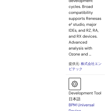
development
cycles. Broad
compatibility
supports Renesas
e² studio, major
IDEs, and RZ, RA,
and RX devices.
Advanced
analysis with
Ozone and ...
提供元:
株式会社エン
ビテック
Development Tool
日本語
BPM Universal
Device