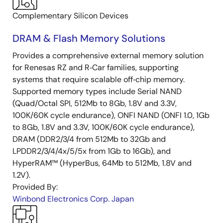
Complementary Silicon Devices
DRAM & Flash Memory Solutions
Provides a comprehensive external memory solution
for Renesas RZ and R‑Car families, supporting
systems that require scalable off‑chip memory.
Supported memory types include Serial NAND
(Quad/Octal SPI, 512Mb to 8Gb, 1.8V and 3.3V,
100K/60K cycle endurance), ONFI NAND (ONFI 1.0, 1Gb
to 8Gb, 1.8V and 3.3V, 100K/60K cycle endurance),
DRAM (DDR2/3/4 from 512Mb to 32Gb and
LPDDR2/3/4/4x/5/5x from 1Gb to 16Gb), and
HyperRAM™ (HyperBus, 64Mb to 512Mb, 1.8V and
1.2V).
Provided By:
Winbond Electronics Corp. Japan