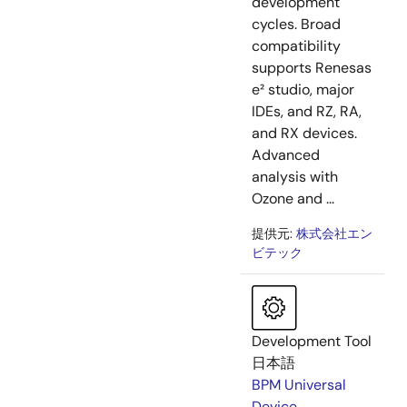
development
cycles. Broad
compatibility
supports Renesas
e² studio, major
IDEs, and RZ, RA,
and RX devices.
Advanced
analysis with
Ozone and ...
提供元:
株式会社エン
ビテック
Development Tool
日本語
BPM Universal
Device