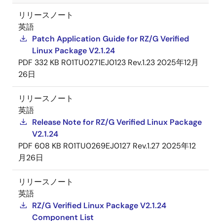
リリースノート
英語
Patch Application Guide for RZ/G Verified
Linux Package V2.1.24
PDF
332 KB
R01TU0271EJ0123 Rev.1.23
2025年12月
26日
リリースノート
英語
Release Note for RZ/G Verified Linux Package
V2.1.24
PDF
608 KB
R01TU0269EJ0127 Rev.1.27
2025年12
月26日
リリースノート
英語
RZ/G Verified Linux Package V2.1.24
Component List