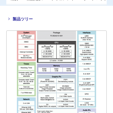
Close
Open
製品ツリー
product
product
tree
tree
menu
menu