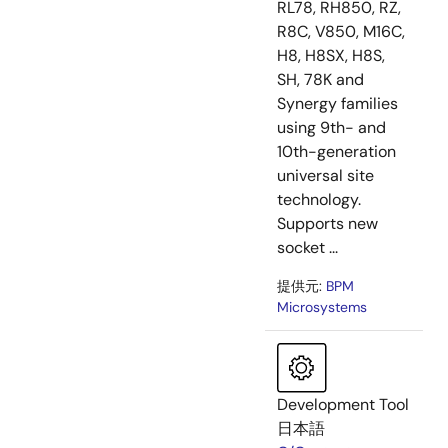
RL78, RH850, RZ,
R8C, V850, M16C,
H8, H8SX, H8S,
SH, 78K and
Synergy families
using 9th- and
10th-generation
universal site
technology.
Supports new
socket ...
提供元:
BPM
Microsystems
Development Tool
日本語