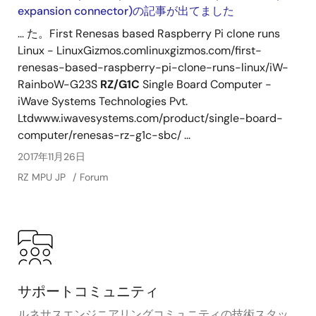
expansion connector)の記事が出てました
... た。First Renesas based Raspberry Pi clone runs
Linux - LinuxGizmos.comlinuxgizmos.com/first-
renesas-based-raspberry-pi-clone-runs-linux/iW-
RainboW-G23S
RZ/G1C
Single Board Computer -
iWave Systems Technologies Pvt.
Ltdwww.iwavesystems.com/product/single-board-
computer/renesas-rz-g1c-sbc/ ...
2017年11月26日
RZ MPU JP
Forum
サポートコミュニティ
ルネサスエンジニアリングコミュニティの技術スタッ