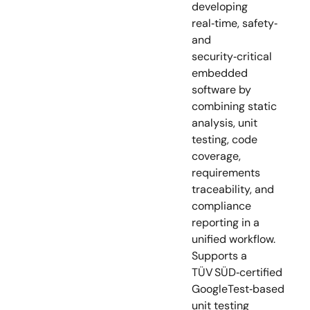
developing
real‑time, safety‑
and
security‑critical
embedded
software by
combining static
analysis, unit
testing, code
coverage,
requirements
traceability, and
compliance
reporting in a
unified workflow.
Supports a
TÜV SÜD‑certified
GoogleTest‑based
unit testing