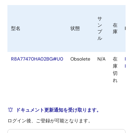
サ
ン
在
型名
状態
Ro
プ
庫
ル
R8A77470HA02BG#U0
Obsolete
N/A
在
RoH
庫
RoH
切
れ
ドキュメント更新通知を受け取ります。
ログイン後、ご登録が可能となります。