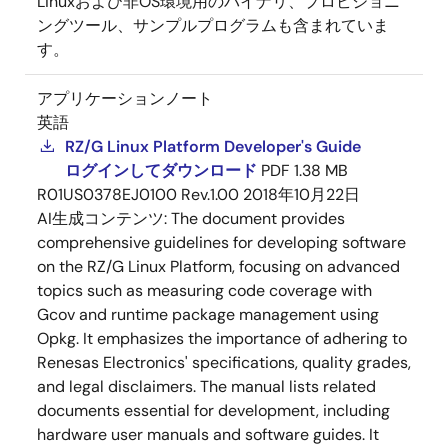
Linuxおよび非OS環境用のバイナリ、プロビジョニ
ングツール、サンプルプログラムも含まれていま
す。
アプリケーションノート
英語
RZ/G Linux Platform Developer's Guide
ログインしてダウンロード
PDF
1.38 MB
R01US0378EJ0100 Rev.1.00
2018年10月22日
AI生成コンテンツ:
The document provides
comprehensive guidelines for developing software
on the RZ/G Linux Platform, focusing on advanced
topics such as measuring code coverage with
Gcov and runtime package management using
Opkg. It emphasizes the importance of adhering to
Renesas Electronics' specifications, quality grades,
and legal disclaimers. The manual lists related
documents essential for development, including
hardware user manuals and software guides. It