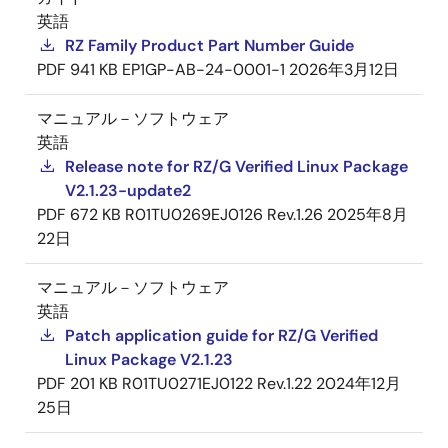
英語
RZ Family Product Part Number Guide
PDF
941 KB
EP1GP-AB-24-0001-1
2026年3月12日
マニュアル－ソフトウェア
英語
Release note for RZ/G Verified Linux Package
V2.1.23-update2
PDF
672 KB
R01TU0269EJ0126 Rev.1.26
2025年8月
22日
マニュアル－ソフトウェア
英語
Patch application guide for RZ/G Verified
Linux Package V2.1.23
PDF
201 KB
R01TU0271EJ0122 Rev.1.22
2024年12月
25日