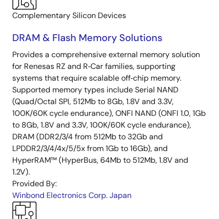
Complementary Silicon Devices
DRAM & Flash Memory Solutions
Provides a comprehensive external memory solution
for Renesas RZ and R‑Car families, supporting
systems that require scalable off‑chip memory.
Supported memory types include Serial NAND
(Quad/Octal SPI, 512Mb to 8Gb, 1.8V and 3.3V,
100K/60K cycle endurance), ONFI NAND (ONFI 1.0, 1Gb
to 8Gb, 1.8V and 3.3V, 100K/60K cycle endurance),
DRAM (DDR2/3/4 from 512Mb to 32Gb and
LPDDR2/3/4/4x/5/5x from 1Gb to 16Gb), and
HyperRAM™ (HyperBus, 64Mb to 512Mb, 1.8V and
1.2V).
Provided By:
Winbond Electronics Corp. Japan