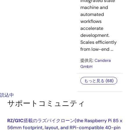
Integrated state
machine and
automated
workflows
accelerate
development.
Scales efficiently
from low-end ...
提供元:
Candera
GmbH
もっと見る (68)
読込中
サポートコミュニティ
RZ/G1C
搭載のラズパイクローン(the Raspberry Pi 85 x
56mm footprint, layout, and RPi-compatible 40-pin