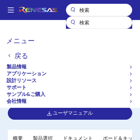
メ
イ
A
ン
Main
コ
全製品リスト
マイクロコントローラとマイクロプロセッサ
navigation
ン
RZ 32 & 64ビットMPU
RZ/G1C
パ
メニュー
テ
ン
RZ/G1C
ン
戻る
ツ
く
廃止品
に
ず
製品情報
1.0GHz Dualコア Arm Cortex-A7
移
アプリケーション
動
CPU、3Dグラフィックス、ビデオコー
設計リソース
デックエンジン搭載高性能マイクロプ
サポート
サンプル&ご購入
ロセッサ
会社情報
ユーザマニュアル
概要
製品選択
ドキュメント
ボード＆キット