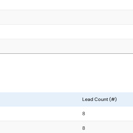
Lead Count (#)
8
8