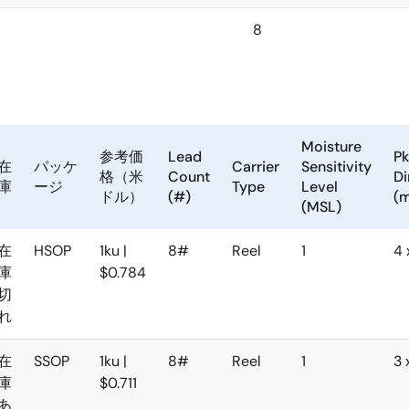
8
Moisture
参考価
Lead
Pk
在
パッケ
Carrier
Sensitivity
格（米
Count
D
庫
ージ
Type
Level
ドル）
(#)
(
(MSL)
在
HSOP
1ku |
8#
Reel
1
4 
庫
$0.784
切
れ
在
SSOP
1ku |
8#
Reel
1
3 
庫
$0.711
あ