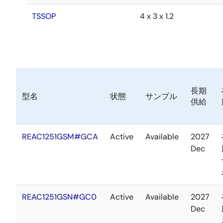
TSSOP
4 x 3 x 1.2
長期
型名
状態
サンプル
供給
REAC1251GSM#GCA
Active
Available
2027
Dec
REAC1251GSN#GC0
Active
Available
2027
Dec