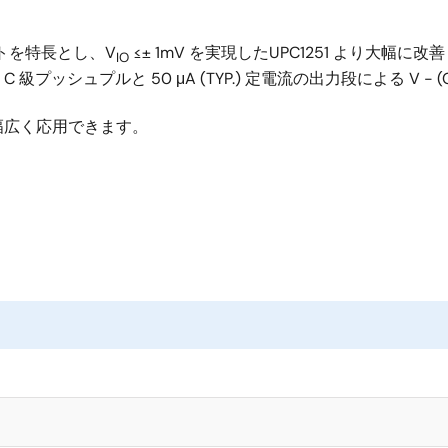
フトを特長とし、V
≤± 1mV を実現したUPC1251 より大
IO
C 級プッシュプルと 50 μA (TYP.) 定電流の出力段による V
幅広く応用できます。