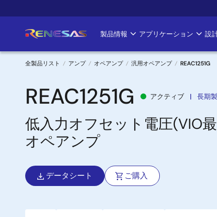
メ
イ
ン
製品情報
アプリケーション
設
Main
コ
ン
navigation
テ
全製品リスト
アンプ
オペアンプ
汎用オペアンプ
REAC1251G
ン
パ
ツ
REAC1251G
アクティブ
長期
に
ン
移
低入力オフセット電圧(VIO
く
動
オペアンプ
ず
データシート
ご購入