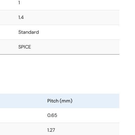
1
1.4
Standard
SPICE
Pitch (mm)
0.65
1.27