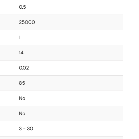
0.5
25000
1
14
0.02
85
No
No
3 - 30