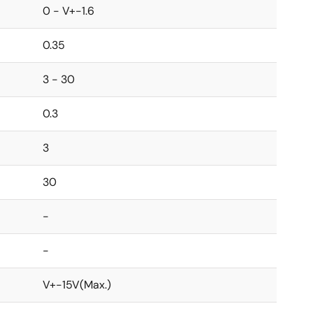
0 - V+-1.6
0.35
3 - 30
0.3
3
30
-
-
V+-15V(Max.)