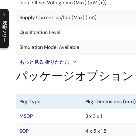
Input Offset Voltage Vio (Max) (mV (±))
Supply Current Icc/Idd (Max) (mA)
製品ツリー
Qualification Level
C
l
o
s
e
p
r
o
d
u
c
t
t
r
e
e
m
e
n
O
p
e
n
p
r
o
d
u
c
t
t
r
e
e
m
e
n
Simulation Model Available
もっと見る
折りたたむ
パッケージオプション
Pkg. Type
Pkg. Dimensions (mm)
MSOP
3 x 3 x 1
SOP
4 x 5 x 1.8