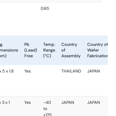
0.65
g.
Pb
Temp.
Country
Country of
imensions
(Lead)
Range
of
Wafer
mm)
Free
(°C)
Assembly
Fabrication
x 5 x 1.8
Yes
THAILAND
JAPAN
x 3 x 1
Yes
-40
JAPAN
JAPAN
to
+125