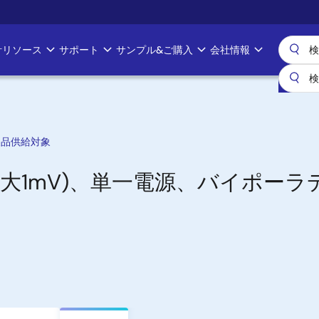
計リソース
サポート
サンプル&ご購入
会社情報
製品供給対象
最大1mV)、単一電源、バイポーラ