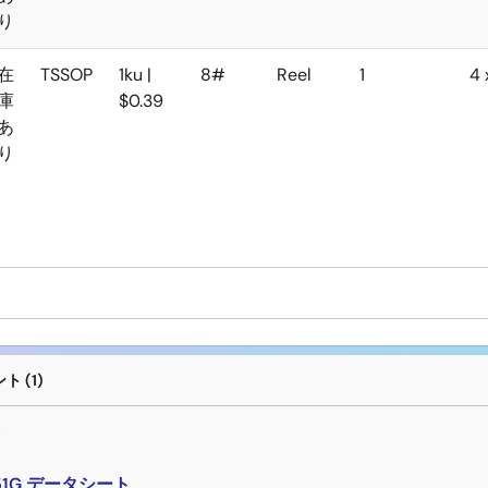
り
在
TSSOP
1ku |
8#
Reel
1
4 
庫
$0.39
あ
り
 (1)
ト
251G データシート