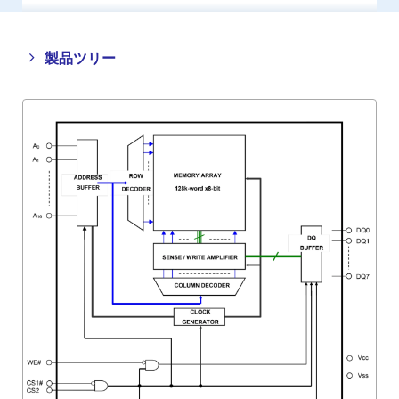
Close
Open
製品ツリー
product
product
tree
tree
menu
menu