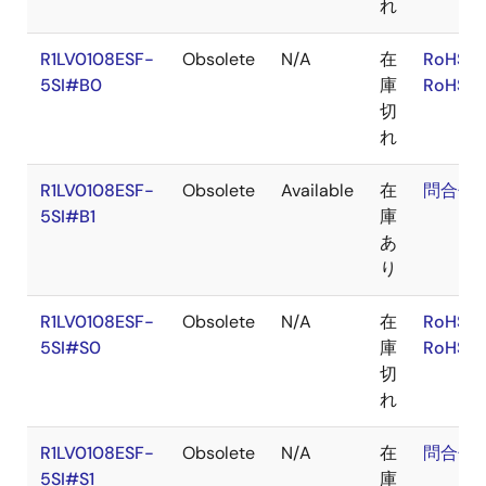
れ
R1LV0108ESF-
Obsolete
N/A
在
RoHS:E
5SI#B0
庫
RoHS:J
切
れ
R1LV0108ESF-
Obsolete
Available
在
問合せ
5SI#B1
庫
あ
り
R1LV0108ESF-
Obsolete
N/A
在
RoHS:E
5SI#S0
庫
RoHS:J
切
れ
R1LV0108ESF-
Obsolete
N/A
在
問合せ
5SI#S1
庫