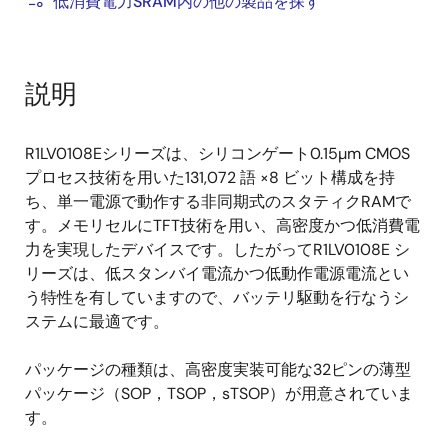
低消費電力SRAM内の他の製品を探す
説明
R1LV0108Eシリーズは、シリコンゲート0.15µm CMOS
プロセス技術を用いた131,072 語 ×8 ビット構成を持
ち、単一電源で動作する非同期式のスタティクRAMで
す。メモリセルにTFT技術を用い、高密度かつ低消費電
力を実現したデバイスです。したがってR1LV0108E シ
リーズは、低スタンバイ電流かつ低動作電源電流とい
う特性を有していますので、バッテリ駆動を行なうシ
ステムに最適です。
パッケージの種類は、高密度実装可能な32ピンの薄型
パッケージ（SOP，TSOP，sTSOP）が用意されていま
す。