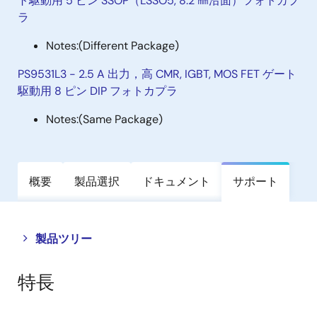
ト駆動用 5 ピン SSOP（LSSO5, 8.2 ㎜沿面）フォトカプ
ラ
Notes:
(Different Package)
PS9531L3 - 2.5 A 出力，高 CMR, IGBT, MOS FET ゲート
駆動用 8 ピン DIP フォトカプラ
Notes:
(Same Package)
概要
製品選択
ドキュメント
サポート
Close
Open
製品ツリー
product
product
tree
tree
特長
menu
menu