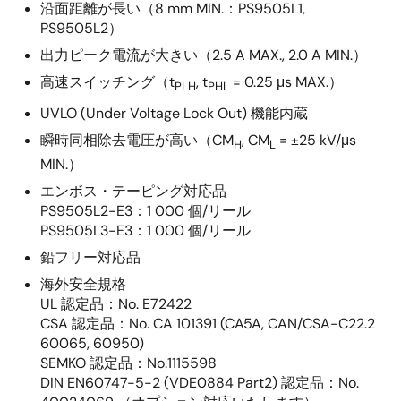
沿面距離が長い（8 mm MIN.：PS9505L1,
PS9505L2）
出力ピーク電流が大きい（2.5 A MAX., 2.0 A MIN.）
高速スイッチング（t
, t
= 0.25 μs MAX.）
PLH
PHL
UVLO (Under Voltage Lock Out) 機能内蔵
瞬時同相除去電圧が高い（CM
, CM
= ±25 kV/μs
H
L
MIN.）
エンボス・テーピング対応品
PS9505L2-E3：1 000 個/リール
PS9505L3-E3：1 000 個/リール
鉛フリー対応品
海外安全規格
UL 認定品：No. E72422
CSA 認定品：No. CA 101391 (CA5A, CAN/CSA-C22.2
60065, 60950)
SEMKO 認定品：No.1115598
DIN EN60747-5-2 (VDE0884 Part2) 認定品：No.