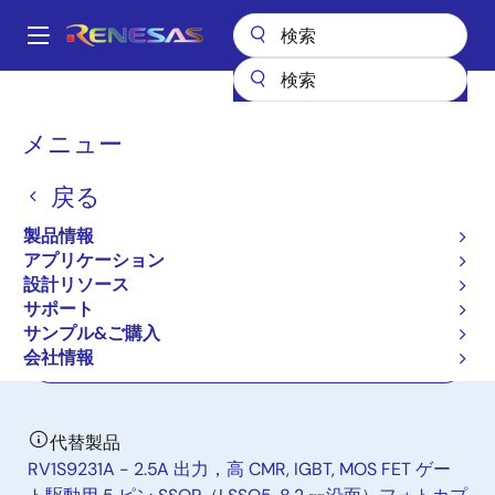
メ
イ
A
ン
Main
コ
全製品リスト
インタフェース
フォトカプラ（オプトカプラ）
navigation
ン
モータ駆動用フォトカプラ／オプトカプラ
PS9505L3
パ
メニュー
テ
ン
PS9505L3
ン
戻る
ツ
く
新規採用非推奨品
に
ず
製品情報
IGBT Drive
移
アプリケーション
動
設計リソース
サポート
データシート
サンプル&ご購入
会社情報
ご購入
代替製品
RV1S9231A - 2.5A 出力，高 CMR, IGBT, MOS FET ゲー