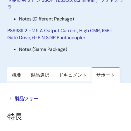
ト駆動用 5 ピン SSOP（LSSO5, 8.2 ㎜沿面）フォトカプ
ラ
Notes:
(Different Package)
PS9331L2 - 2.5 A Output Current, High CMR, IGBT
Gate Drive, 6-PIN SDIP Photocoupler
Notes:
(Same Package)
概要
製品選択
ドキュメント
サポート
Close
Open
製品ツリー
product
product
tree
tree
特長
menu
menu