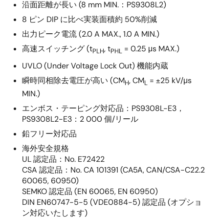
沿面距離が長い (8 mm MIN.：PS9308L2)
8 ピン DIP に比べ実装面積約 50%削減
出力ピーク電流 (2.0 A MAX., 1.0 A MIN.)
高速スイッチング (t
, t
= 0.25 μs MAX.)
PLH
PHL
UVLO (Under Voltage Lock Out) 機能内蔵
瞬時同相除去電圧が高い (CM
, CM
= ±25 kV/μs
H
L
MIN.)
エンボス・テーピング対応品：PS9308L-E3，
PS9308L2-E3：2 000 個/リール
鉛フリー対応品
海外安全規格
UL 認定品：No. E72422
CSA 認定品：No. CA 101391 (CA5A, CAN/CSA-C22.2
60065, 60950)
SEMKO 認定品 (EN 60065, EN 60950)
DIN EN60747-5-5 (VDE0884-5) 認定品 (オプショ
ン対応いたします)