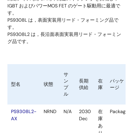
IGBT およびパワーMOS FET のゲート駆動用に最適で
す。
PS9308L は，表面実装用リード・フォーミング品で
す。
PS9308L2 は，長沿面表面実装用リード・フォーミン
グ品です。
サ
ン
長期
在
パッケ
型名
状態
プ
供給
庫
ージ
ル
PS9308L2-
NRND
N/A
2030
在
Package
AX
Dec
庫
あ
り