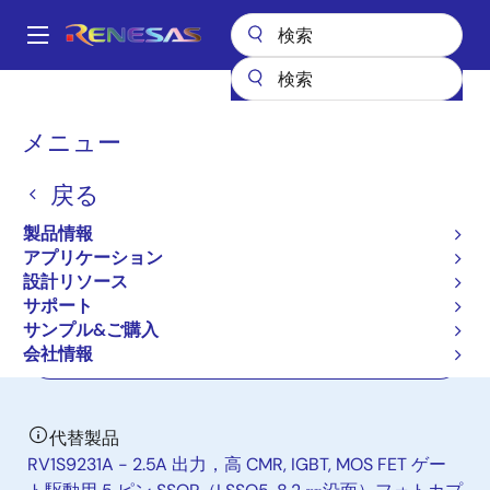
メ
イ
A
ン
Main
コ
全製品リスト
インタフェース
フォトカプラ（オプトカプラ）
navigation
ン
モータ駆動用フォトカプラ／オプトカプラ
PS9308L2
パ
メニュー
テ
ン
PS9308L2
ン
戻る
ツ
く
新規採用非推奨品
に
ず
製品情報
IGBT Drive
移
アプリケーション
動
設計リソース
サポート
データシート
サンプル&ご購入
会社情報
ご購入
代替製品
RV1S9231A - 2.5A 出力，高 CMR, IGBT, MOS FET ゲー