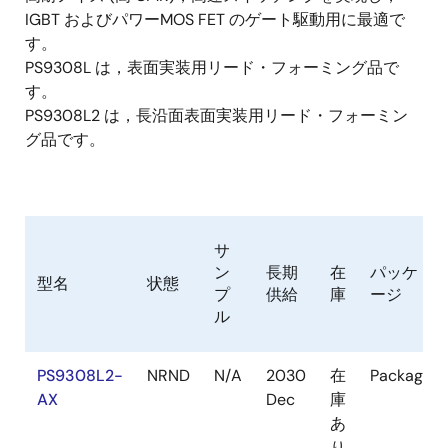
IGBT およびパワーMOS FET のゲート駆動用に最適で
す。
PS9308L は，表面実装用リード・フォーミング品で
す。
PS9308L2 は，長沿面表面実装用リード・フォーミン
グ品です。
サ
ン
長期
在
パッケ
型名
状態
プ
供給
庫
ージ
ル
PS9308L2-
NRND
N/A
2030
在
Package
AX
Dec
庫
あ
り