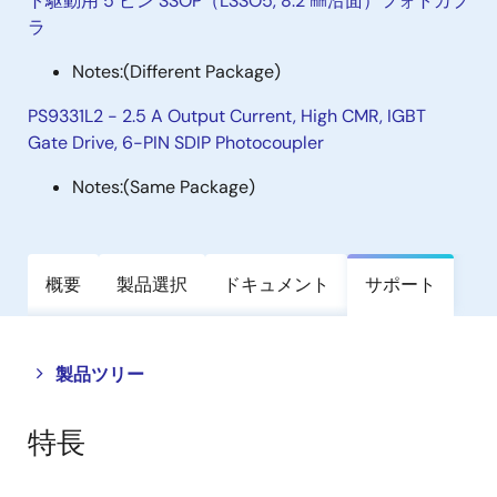
ト駆動用 5 ピン SSOP（LSSO5, 8.2 ㎜沿面）フォトカプ
ラ
Notes:
(Different Package)
PS9331L2 - 2.5 A Output Current, High CMR, IGBT
Gate Drive, 6-PIN SDIP Photocoupler
Notes:
(Same Package)
概要
製品選択
ドキュメント
サポート
Close
Open
製品ツリー
product
product
tree
tree
特長
menu
menu