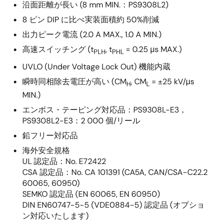
沿面距離が長い (8 mm MIN.：PS9308L2)
8 ピン DIP に比べ実装面積約 50%削減
出力ピーク電流 (2.0 A MAX., 1.0 A MIN.)
高速スイッチング (t
, t
= 0.25 μs MAX.)
PLH
PHL
UVLO (Under Voltage Lock Out) 機能内蔵
瞬時同相除去電圧が高い (CM
, CM
= ±25 kV/μs
H
L
MIN.)
エンボス・テーピング対応品：PS9308L-E3，
PS9308L2-E3：2 000 個/リール
鉛フリー対応品
海外安全規格
UL 認定品：No. E72422
CSA 認定品：No. CA 101391 (CA5A, CAN/CSA-C22.2
60065, 60950)
SEMKO 認定品 (EN 60065, EN 60950)
DIN EN60747-5-5 (VDE0884-5) 認定品 (オプショ
ン対応いたします)