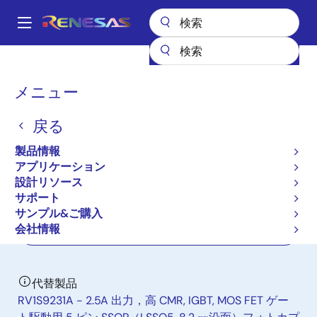
メ
イ
A
ン
Main
コ
全製品リスト
インタフェース
フォトカプラ（オプトカプラ）
navigation
ン
モータ駆動用フォトカプラ／オプトカプラ
PS9308L2
パ
メニュー
テ
ン
PS9308L2
ン
戻る
ツ
く
新規採用非推奨品
に
ず
製品情報
IGBT Drive
移
アプリケーション
動
設計リソース
サポート
データシート
サンプル&ご購入
会社情報
ご購入
代替製品
RV1S9231A - 2.5A 出力，高 CMR, IGBT, MOS FET ゲー