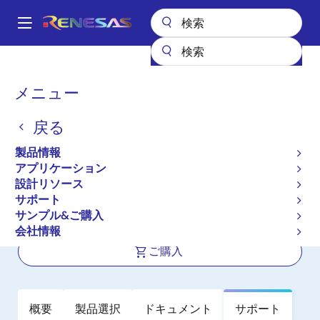
メ
イ
A
ン
Main
コ
全製品リスト
インタフェース
フォトカプラ（オプトカプラ）
navigation
ン
トランジスタ出力フォトカプラ／オプトカプラ
PS2833-4
パ
メニュー
テ
ン
PS2833-4
ン
戻る
ツ
く
アクティブ
長期製品供給対象
に
ず
製品情報
High Collector to Emitter Voltage 4,
移
アプリケーション
動
16-PIN SSOP Photocoupler
設計リソース
サポート
サンプル&ご購入
データシート
会社情報
ご購入
概要
製品選択
ドキュメント
サポート