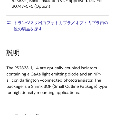
62368-1, Basic insulation VDE approved: DIN EN
60747-5-5 (Option)
トランジスタ出力フォトカプラ／オプトカプラ内の
他の製品を探す
説明
The PS2833-1, -4 are optically coupled isolators
containing a GaAs light emitting diode and an NPN
silicon darlington -connected phototransistor. The
package is a Shrink SOP (Small Outline Package) type
for high density mounting applications.