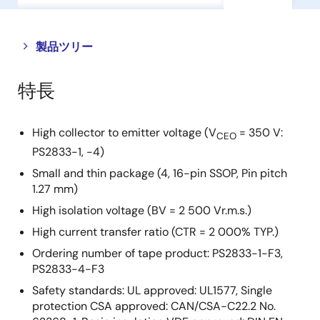
Close
Open
製品ツリー
product
product
tree
tree
特長
menu
menu
High collector to emitter voltage (V
= 350 V:
CEO
PS2833-1, -4)
Small and thin package (4, 16-pin SSOP, Pin pitch
1.27 mm)
High isolation voltage (BV = 2 500 Vr.m.s.)
High current transfer ratio (CTR = 2 000% TYP.)
Ordering number of tape product: PS2833-1-F3,
PS2833-4-F3
Safety standards: UL approved: UL1577, Single
protection CSA approved: CAN/CSA-C22.2 No.