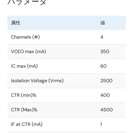
パラメータ
属性
値
Channels (#)
4
VCEO max (mA)
350
IC max (mA)
60
Isolation Voltage (Vrms)
2500
CTR (min)%
400
CTR (Max)%
4500
IF at CTR (mA)
1