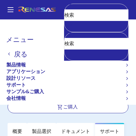
メ
イ
A
ン
Main
消去
コ
全製品リスト
インタフェース
フォトカプラ（オプトカプラ）
navigation
ン
トランジスタ出力フォトカプラ／オプトカプラ
PS2533L-1
パ
メニュー
テ
ン
PS2533L-1
ン
戻る
ツ
く
アクティブ
長期製品供給対象
に
ず
製品情報
高コレクタ・エミッタ間電圧，高絶縁
移
アプリケーション
動
耐圧 マルチフォトカプラ・シリーズ
設計リソース
サポート
サンプル&ご購入
データシート
会社情報
ご購入
概要
製品選択
ドキュメント
サポート