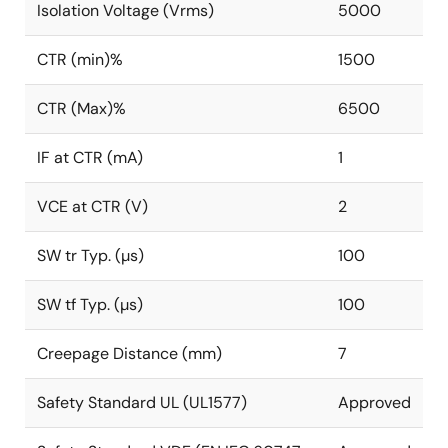
Isolation Voltage (Vrms)
5000
CTR (min)%
1500
CTR (Max)%
6500
IF at CTR (mA)
1
VCE at CTR (V)
2
SW tr Typ. (µs)
100
SW tf Typ. (µs)
100
Creepage Distance (mm)
7
Safety Standard UL (UL1577)
Approved