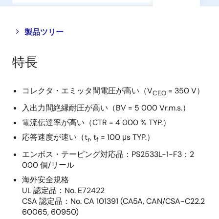
Close
Open
製品ツリー
product
product
tree
tree
特長
menu
menu
コレクタ・エミッタ間電圧が高い（V
= 350 V）
CEO
入出力間絶縁耐圧が高い（BV = 5 000 Vr.m.s.）
電流伝達率が高い（CTR = 4 000 % TYP.）
応答速度が速い（t
, t
= 100 μs TYP.）
r
f
エンボス・テーピング対応品：PS2533L-1-F3：2
000 個/リール
海外安全規格
UL 認定品：No. E72422
CSA 認定品：No. CA 101391 (CA5A, CAN/CSA-C22.2
60065, 60950)