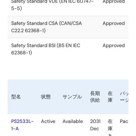
Safety Standard VDE (EN IEC 60747-
Approved
5-5)
Safety Standard CSA (CAN/CSA
Approved
C22.2 62368-1)
Safety Standard BSI (BS EN IEC
Approved
62368-1)
長期
在
パッケ
型名
状態
サンプル
供給
庫
ージ
PS2533L-
Active
Available
2031
在
Packa
1-A
Dec
庫
あ