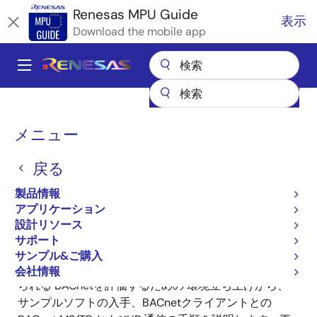
メ
Renesas MPU Guide
表示
イ
Download the mobile app
ン
コ
A
ン
Main
テ
全製品リスト
マイクロコントローラとマイクロプロセッサ
ン
navigation
RZ 32 & 64ビットMPU
BACnetスタートアップ [RZ/N2L-RSK]
パ
ツ
メニュー
に
ン
BACnetスタートアップ
移
戻る
く
[RZ/N2L-RSK]
動
ず
製品情報
アプリケーション
設計リソース
サポート
サンプル&ご購入
BA(Building Automation)によるビル設備の通信に用い
会社情報
られる BACnetを評価するための 環境立ち上げから、
サンプルソフトの入手、BACnetクライアントとの