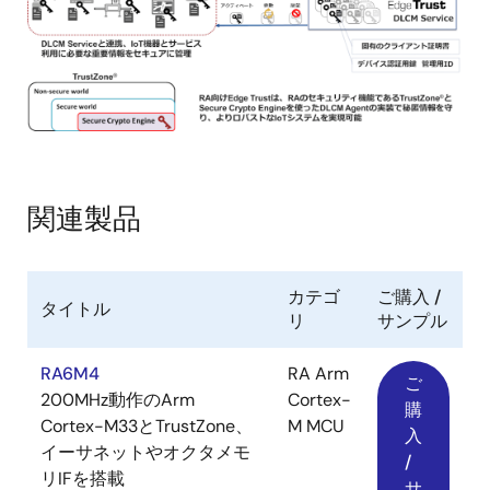
関連製品
カテゴ
ご購入 /
タイトル
リ
サンプル
RA6M4
RA Arm
ご
200MHz動作のArm
Cortex-
購
Cortex-M33とTrustZone、
M MCU
入
イーサネットやオクタメモ
/
リIFを搭載
サ