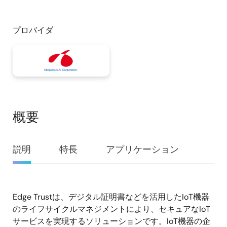
プロバイダ
概要
概
説明
特長
アプリケーション
要
Edge Trustは、デジタル証明書などを活用したIoT機器
説
のライフサイクルマネジメントにより、セキュアなIoT
明
サービスを実現するソリューションです。IoT機器の企