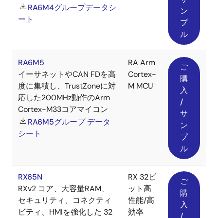
RA6M4グループデータシ
ン
ート
プ
ル
RA6M5
RA Arm
ご
イーサネットやCAN FDを高
Cortex-
購
度に集積し、TrustZoneに対
M MCU
入
応した200MHz動作のArm
/
Cortex-M33コアマイコン
サ
RA6M5グループ データ
ン
シート
プ
ル
RX65N
RX 32ビ
ご
RXv2 コア、大容量RAM、
ット高
購
セキュリティ、コネクティ
性能/高
入
ビティ、HMIを強化した 32
効率
/