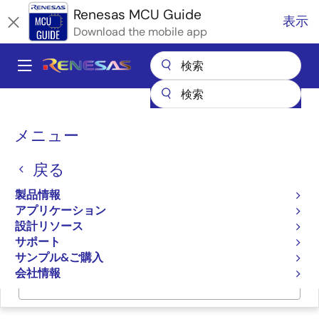
メ
Renesas MCU Guide
表示
イ
Download the mobile app
ン
コ
A
ン
Main
テ
全製品リスト
マイクロコントローラとマイクロプロセッサ
ン
navigation
RA Arm Cortex-M MCU
パ
ツ
メニュー
RAファミリのパートナエコシステムソリューション
に
株式会社ユビキタスAI Edge Trust
ン
移
戻る
く
株式会社ユビキタスAI
動
ず
製品情報
Edge Trust
アプリケーション
設計リソース
サポート
サンプル&ご購入
会社情報
ページセクションへ移動：