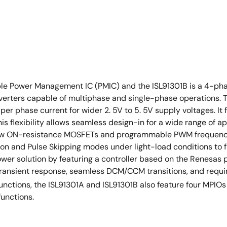
le Power Management IC (PMIC) and the ISL91301B is a 4-ph
nverters capable of multiphase and single-phase operations. 
 per phase current for wider 2. 5V to 5. 5V supply voltages. It
his flexibility allows seamless design-in for a wide range of 
 low ON-resistance MOSFETs and programmable PWM frequency, 
n and Pulse Skipping modes under light-load conditions to fu
ower solution by featuring a controller based on the Renesas 
 transient response, seamless DCM/CCM transitions, and requir
unctions, the ISL91301A and ISL91301B also feature four MPIOs
unctions.