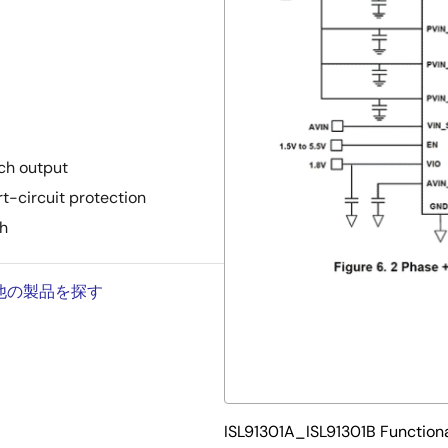
ch output
rt-circuit protection
h
の他の製品を探す
ISL91301A_ISL91301B Function