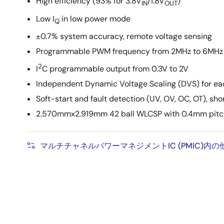
High efficiency (93% for 3.8V
/1.8V
)
IN
OUT
Low I
in low power mode
Q
±0.7% system accuracy, remote voltage sensing
Programmable PWM frequency from 2MHz to 6MHz
2
I
C programmable output from 0.3V to 2V
Independent Dynamic Voltage Scaling (DVS) for ea
Soft-start and fault detection (UV, OV, OC, OT), sho
2.570mmx2.919mm 42 ball WLCSP with 0.4mm pitc
マルチチャネルパワーマネジメントIC (PMIC)内