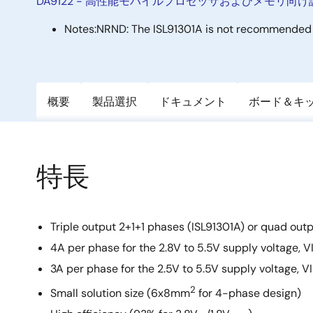
DA9122 - 高性能モバイルプロセッサおよびメモリ向け
Notes:
NRND: The ISL91301A is not recommended 
概要
製品選択
ドキュメント
ボード＆キ
特長
Triple output 2+1+1 phases (ISL91301A) or quad outp
4A per phase for the 2.8V to 5.5V supply voltage, 
3A per phase for the 2.5V to 5.5V supply voltage,
2
Small solution size (6x8mm
for 4-phase design)