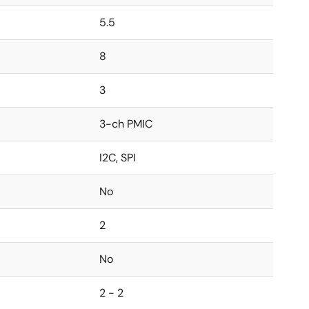
5.5
8
3
3-ch PMIC
I2C, SPI
No
2
No
2 - 2