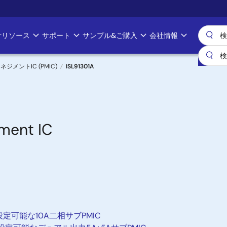
計リソース
サポート
サンプル&ご購入
会社情報
メントIC (PMIC)
ISL91301A
ment IC
定可能な10A二相サブPMIC