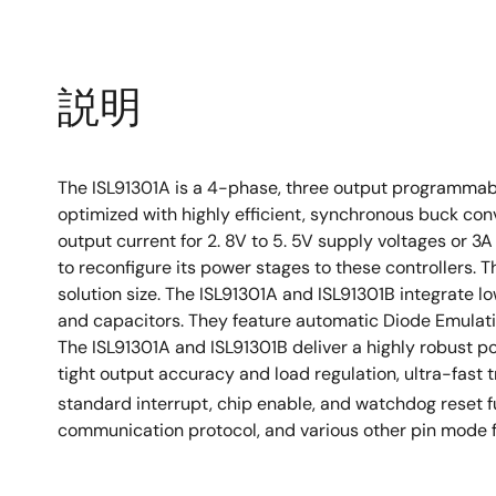
説明
The ISL91301A is a 4-phase, three output programmab
optimized with highly efficient, synchronous buck co
output current for 2. 8V to 5. 5V supply voltages or 3A
to reconfigure its power stages to these controllers. T
solution size. The ISL91301A and ISL91301B integrate
and capacitors. They feature automatic Diode Emulatio
The ISL91301A and ISL91301B deliver a highly robust p
tight output accuracy and load regulation, ultra-fast
standard interrupt, chip enable, and watchdog reset f
communication protocol, and various other pin mode f