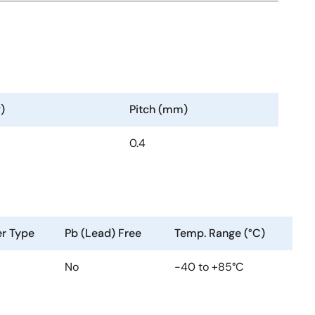
)
Pitch (mm)
0.4
er Type
Pb (Lead) Free
Temp. Range (°C)
No
-40 to +85°C