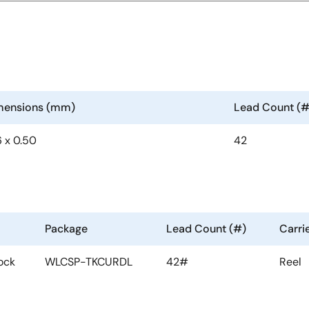
imensions (mm)
Lead Count (#
6 x 0.50
42
Package
Lead Count (#)
Carri
ock
WLCSP-TKCURDL
42#
Reel