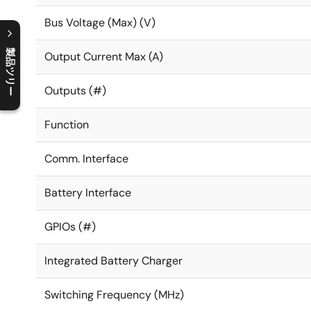
Bus Voltage (Max) (V)
製品ツリー
Output Current Max (A)
C
l
o
s
e
p
r
o
d
u
c
t
t
r
e
e
m
e
n
O
p
e
n
p
r
o
d
u
c
t
t
r
e
e
m
e
n
Outputs (#)
Function
Comm. Interface
Battery Interface
GPIOs (#)
Integrated Battery Charger
Switching Frequency (MHz)