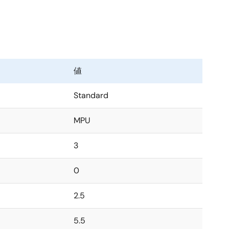
値
Standard
MPU
3
0
2.5
5.5