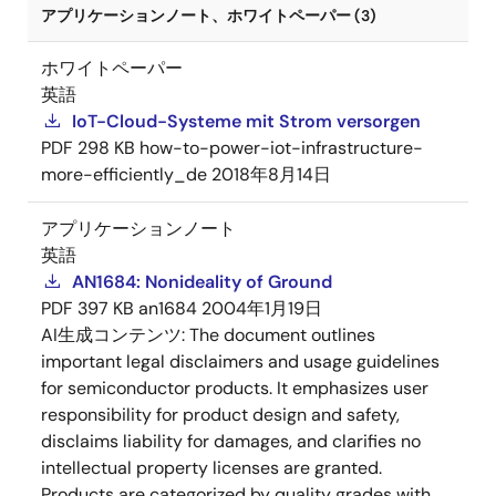
アプリケーションノート、ホワイトペーパー (3)
ホワイトペーパー
英語
IoT-Cloud-Systeme mit Strom versorgen
PDF
298 KB
how-to-power-iot-infrastructure-
more-efficiently_de
2018年8月14日
アプリケーションノート
英語
AN1684: Nonideality of Ground
PDF
397 KB
an1684
2004年1月19日
AI生成コンテンツ:
The document outlines
important legal disclaimers and usage guidelines
for semiconductor products. It emphasizes user
responsibility for product design and safety,
disclaims liability for damages, and clarifies no
intellectual property licenses are granted.
Products are categorized by quality grades with