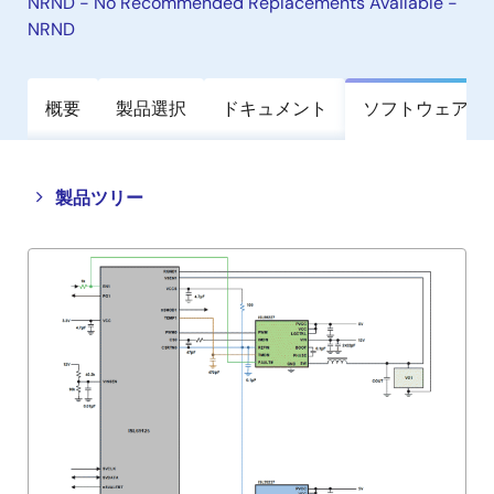
NRND - No Recommended Replacements Available -
NRND
概要
製品選択
ドキュメント
ソフトウェア／
Close
Open
製品ツリー
product
product
tree
tree
menu
menu