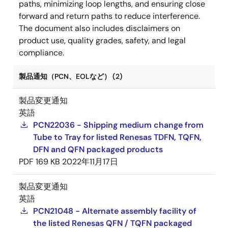
paths, minimizing loop lengths, and ensuring close
forward and return paths to reduce interference.
The document also includes disclaimers on
product use, quality grades, safety, and legal
compliance.
製品通知（PCN、EOLなど） (2)
製品変更通知
英語
PCN22036 - Shipping medium change from
Tube to Tray for listed Renesas TDFN, TQFN,
DFN and QFN packaged products
PDF
169 KB
2022年11月17日
製品変更通知
英語
PCN21048 - Alternate assembly facility of
the listed Renesas QFN / TQFN packaged