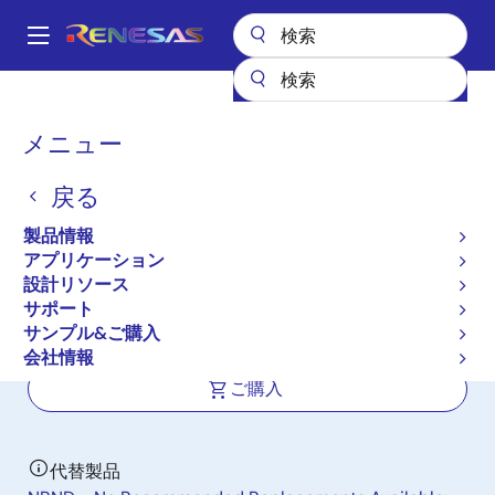
メ
イ
A
ン
Main
コ
全製品リスト
パワー & パワーマネジメント
マルチフェーズ電源
navigation
ン
マルチフェーズDC/DCスイッチングコントローラ
ISL69125
パ
メニュー
テ
ン
ISL69125
ン
戻る
ツ
く
アクティブ
に
ず
製品情報
デジタルデュアル出力、4相構成可能、
移
アプリケーション
動
VR13 PWMコントローラ
設計リソース
サポート
サンプル&ご購入
データシート
会社情報
ご購入
代替製品