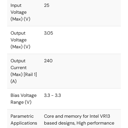
Input
25
Voltage
(Max) (V)
Output
3.05
Voltage
(Max) (V)
Output
240
Current
(Max) [Rail 1]
(A)
Bias Voltage
3.3 - 3.3
Range (V)
Parametric
Core and memory for Intel VR13
Applications
based designs, High performance