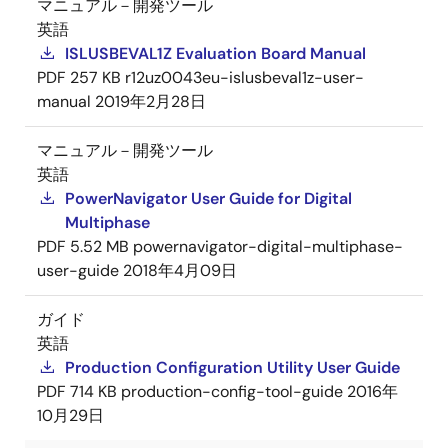
マニュアル－開発ツール
英語
ISLUSBEVAL1Z Evaluation Board Manual
PDF
257 KB
r12uz0043eu-islusbeval1z-user-
manual
2019年2月28日
マニュアル－開発ツール
英語
PowerNavigator User Guide for Digital
Multiphase
PDF
5.52 MB
powernavigator-digital-multiphase-
user-guide
2018年4月09日
ガイド
英語
Production Configuration Utility User Guide
PDF
714 KB
production-config-tool-guide
2016年
10月29日