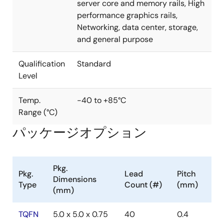
server core and memory rails, High
performance graphics rails,
Networking, data center, storage,
and general purpose
Qualification
Standard
Level
Temp.
-40 to +85°C
Range (°C)
パッケージオプション
Pkg.
Pkg.
Lead
Pitch
Dimensions
Type
Count (#)
(mm)
(mm)
TQFN
5.0 x 5.0 x 0.75
40
0.4