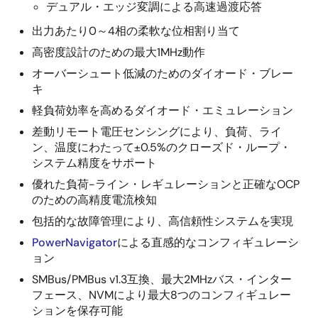
デュアル・エッジ変調による高速過渡応答
出力あたり0～4相の柔軟な位相割り当て
高密度設計のための最大1MHz動作
オーバーシュート低減のためのダイオード・ブレー
キ
軽負荷効率を高めるダイオード・エミュレーション
差動リモート電圧センシングにより、負荷、ライ
ン、温度にわたって±0.5%のクローズド・ループ・
システム精度をサポート
優れた負荷-ライン・レギュレーションと正確なOCP
のための高精度電流検知
包括的な故障管理により、高信頼性システムを実現
PowerNavigator
による直感的なコンフィギュレーシ
ョン
SMBus/PMBus v1.3互換、最大2MHzバス・インター
フェース、NVMにより最大8つのコンフィギュレー
ションを保存可能