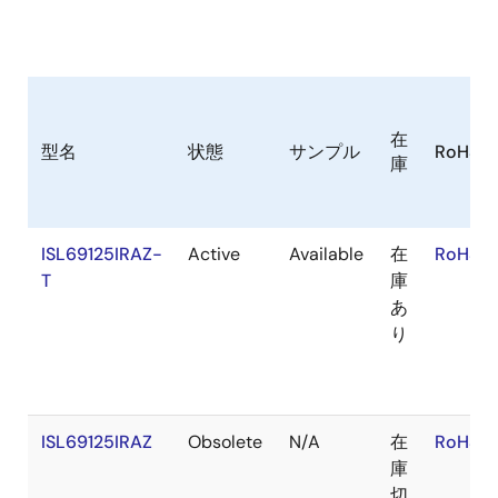
在
型名
状態
サンプル
RoHS
庫
ISL69125IRAZ-
Active
Available
在
RoHS:E
T
庫
あ
り
ISL69125IRAZ
Obsolete
N/A
在
RoHS:E
庫
切