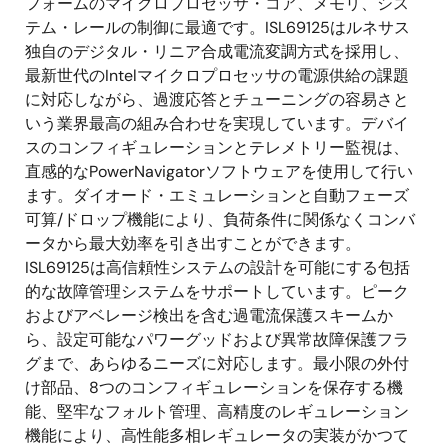
フォームのマイクロプロセッサ・コア、メモリ、シス
テム・レールの制御に最適です。ISL69125はルネサス
独自のデジタル・リニア合成電流変調方式を採用し、
最新世代のIntelマイクロプロセッサの電源供給の課題
に対応しながら、過渡応答とチューニングの容易さと
いう業界最高の組み合わせを実現しています。デバイ
スのコンフィギュレーションとテレメトリー監視は、
直感的なPowerNavigatorソフトウェアを使用して行い
ます。ダイオード・エミュレーションと自動フェーズ
可算/ドロップ機能により、負荷条件に関係なくコンバ
ータから最大効率を引き出すことができます。
ISL69125は高信頼性システムの設計を可能にする包括
的な故障管理システムをサポートしています。ピーク
およびアベレージ検出を含む過電流保護スキームか
ら、設定可能なパワーグッドおよび異常故障保護フラ
グまで、あらゆるニーズに対応します。最小限の外付
け部品、8つのコンフィギュレーションを保存する機
能、堅牢なフォルト管理、高精度のレギュレーション
機能により、高性能多相レギュレータの実装がかつて