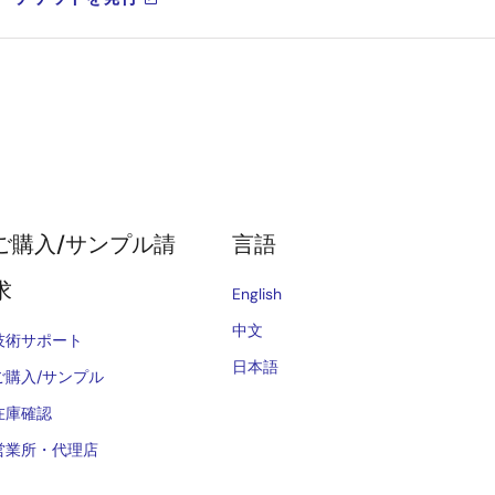
ご購入/サンプル請
言語
求
English
中文
技術サポート
日本語
ご購入/サンプル
在庫確認
営業所・代理店