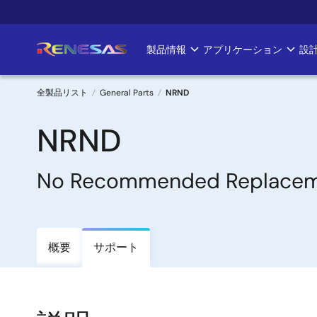
メ
イ
ン
製品情報
アプリケーション
設
Main
コ
ン
navigation
テ
全製品リスト
General Parts
NRND
ン
パ
ツ
NRND
に
ン
移
No Recommended Replaceme
く
動
ず
概要
サポート