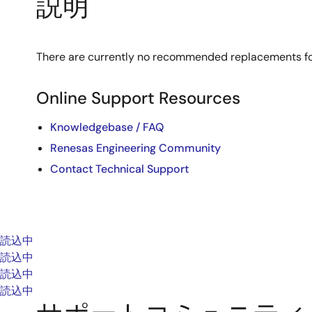
説明
There are currently no recommended replacements fo
Online Support Resources
Knowledgebase / FAQ
Renesas Engineering Community
Contact Technical Support
読込中
読込中
読込中
読込中