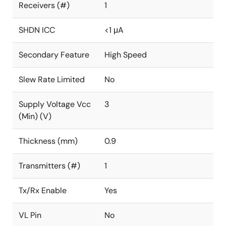
Receivers (#)
1
SHDN ICC
<1 μA
Secondary Feature
High Speed
Slew Rate Limited
No
Supply Voltage Vcc
3
(Min) (V)
Thickness (mm)
0.9
Transmitters (#)
1
Tx/Rx Enable
Yes
VL Pin
No