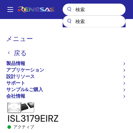
メ
イ
A
ン
Main
コ
全製品リスト
インタフェース
navigation
ン
RS-485/422、RS-232、およびマルチプロトコルトランシーバ
パ
メニュー
テ
ISL3179E
ISL3179EIRZ
ン
ン
戻る
ツ
く
に
製品情報
ず
移
アプリケーション
動
設計リソース
サポート
サンプル&ご購入
会社情報
ISL3179EIRZ
アクティブ