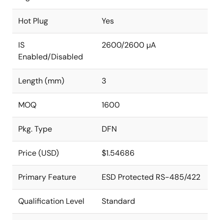
Hot Plug
Yes
IS
2600/2600 µA
Enabled/Disabled
Length (mm)
3
MOQ
1600
Pkg. Type
DFN
Price (USD)
$1.54686
Primary Feature
ESD Protected RS-485/422
Qualification Level
Standard