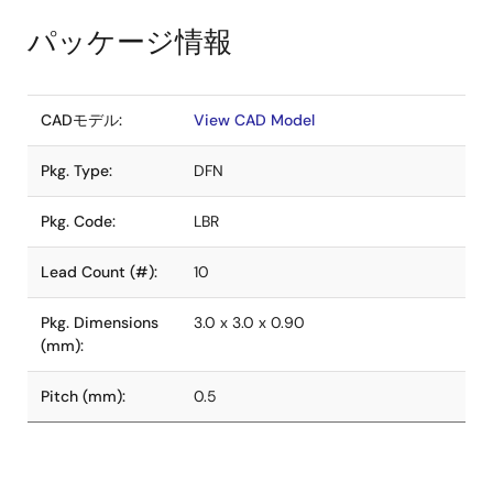
パッケージ情報
CADモデル:
View CAD Model
Pkg. Type:
DFN
Pkg. Code:
LBR
Lead Count (#):
10
Pkg. Dimensions
3.0 x 3.0 x 0.90
(mm):
Pitch (mm):
0.5