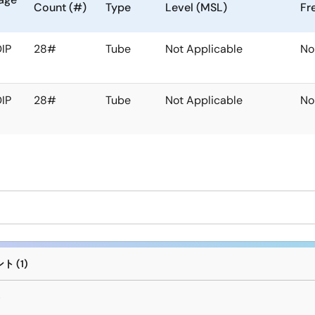
Count (#)
Type
Level (MSL)
Fr
IP
28#
Tube
Not Applicable
No
IP
28#
Tube
Not Applicable
No
 (1)
ト