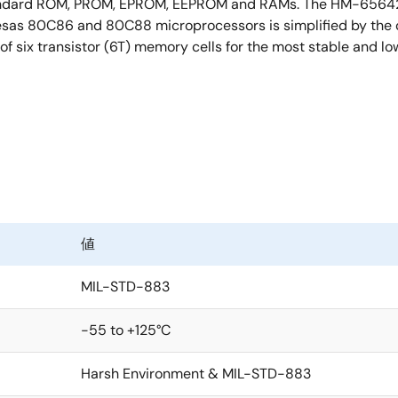
andard ROM, PROM, EPROM, EEPROM and RAMs. The HM-65642/88
enesas 80C86 and 80C88 microprocessors is simplified by the
f six transistor (6T) memory cells for the most stable and lo
値
MIL-STD-883
-55 to +125°C
Harsh Environment & MIL-STD-883