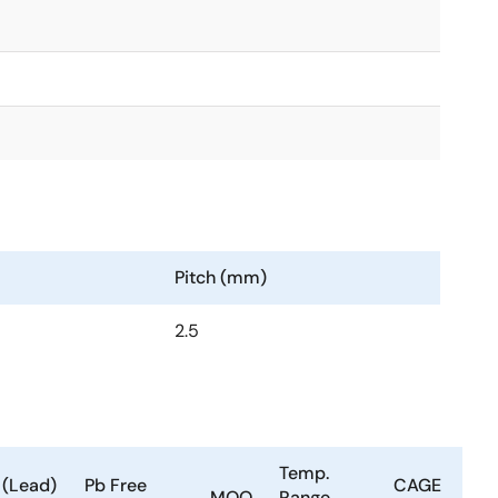
Pitch (mm)
2.5
Temp.
 (Lead)
Pb Free
CAGE
MOQ
Range