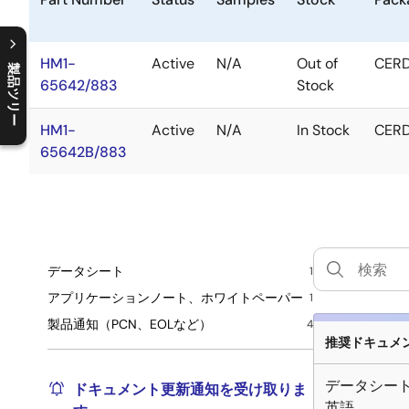
HM1-
Active
N/A
Out of
CERD
製品ツリー
65642/883
Stock
C
l
o
s
e
p
r
o
d
u
c
t
t
r
e
e
m
e
n
O
p
e
n
p
r
o
d
u
c
t
t
r
e
e
m
e
n
HM1-
Active
N/A
In Stock
CERD
65642B/883
データシート
1
アプリケーションノート、ホワイトペーパー
1
製品通知（PCN、EOLなど）
4
推奨ドキュメント
データシー
ドキュメント更新通知を受け取りま
英語