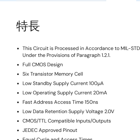
特長
This Circuit is Processed in Accordance to MIL-ST
Under the Provisions of Paragraph 1.2.1.
Full CMOS Design
Six Transistor Memory Cell
Low Standby Supply Current 100µA
Low Operating Supply Current 20mA
Fast Address Access Time 150ns
Low Data Retention Supply Voltage 2.0V
CMOS/TTL Compatible Inputs/Outputs
JEDEC Approved Pinout
Equal Cycle and Access Times