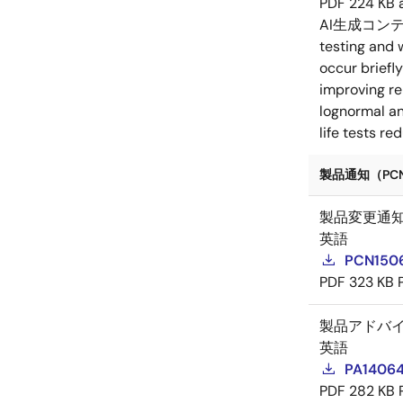
PDF
224 KB
AI生成コン
testing and 
occur briefl
improving rel
lognormal an
life tests re
製品通知（PCN
製品変更通
英語
PCN15064
PDF
323 KB
製品アドバ
英語
PA14064
PDF
282 KB