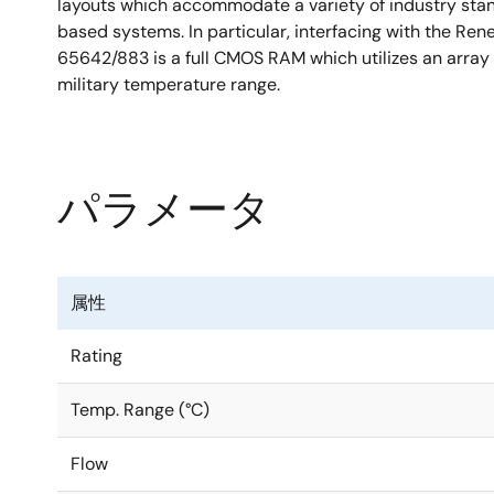
layouts which accommodate a variety of industry st
based systems. In particular, interfacing with the R
65642/883 is a full CMOS RAM which utilizes an array o
military temperature range.
パラメータ
属性
Rating
Temp. Range (°C)
Flow