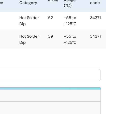
ee
Category
code
(°C)
Hot Solder
52
-55 to
34371
Dip
+125°C
Hot Solder
39
-55 to
34371
Dip
+125°C