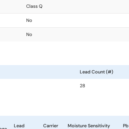
Class Q
No
No
Lead Count (#)
28
Lead
Carrier
Moisture Sensitivity
Pb
age