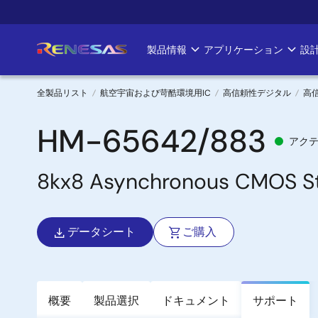
メ
イ
ン
製品情報
アプリケーション
設
Main
コ
ン
navigation
テ
全製品リスト
航空宇宙および苛酷環境用IC
高信頼性デジタル
高
ン
パ
ツ
HM-65642/883
アク
に
ン
移
8kx8 Asynchronous CMOS S
く
動
ず
データシート
ご購入
概要
製品選択
ドキュメント
サポート