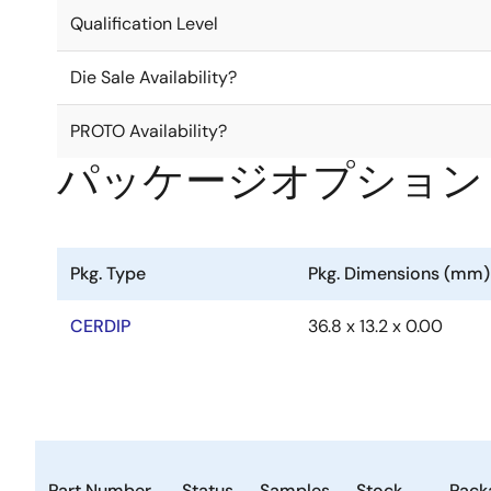
Qualification Level
Die Sale Availability?
PROTO Availability?
パッケージオプション
Pkg. Type
Pkg. Dimensions (mm)
CERDIP
36.8 x 13.2 x 0.00
Part Number
Status
Samples
Stock
Pack