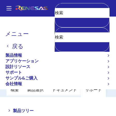
メ
イ
A
ン
Main
消去
コ
全製品リスト
アンプ
コンパレータ
HA1631D02MM
navigation
ン
パ
メニュー
HA1631D02MM
テ
ン
ン
戻る
廃止品
ツ
く
に
Comparators
ず
製品情報
移
アプリケーション
動
設計リソース
データシート
サポート
サンプル&ご購入
会社情報
概要
製品選択
ドキュメント
サポート
Close
Open
製品ツリー