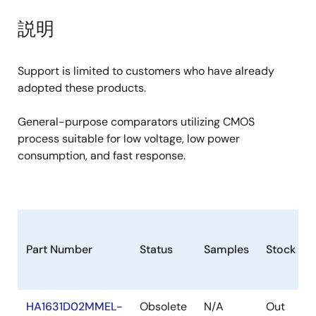
product
product
tree
tree
説明
menu
menu
Support is limited to customers who have already
adopted these products.
General-purpose comparators utilizing CMOS
process suitable for low voltage, low power
consumption, and fast response.
Part Number
Status
Samples
Stock
HA1631D02MMEL-
Obsolete
N/A
Out