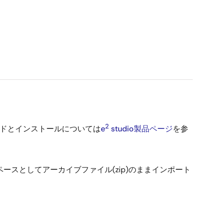
2
ロードとインストールについては
e
studio製品ページ
を参
ペースとしてアーカイブファイル(zip)のままインポート