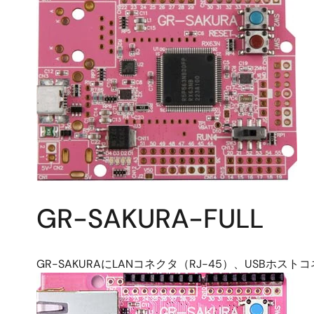
GR-SAKURA-FULL
GR-SAKURAにLANコネクタ（RJ-45）、USB