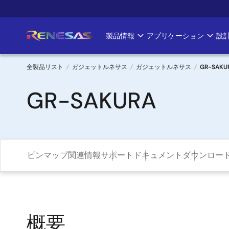
メ
イ
ン
製品情報
アプリケーション
設
Main
コ
ン
navigation
テ
全製品リスト
ガジェットルネサス
ガジェットルネサス
GR-SAKU
ン
パ
GR-SAKURA
ツ
に
ン
移
く
動
ず
ピンマップ
関連情報
サポート
ドキュメント
ダウンロー
概要