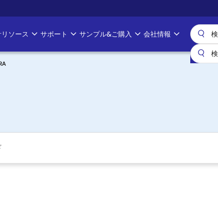
計リソース
サポート
サンプル&ご購入
会社情報
RA
ド