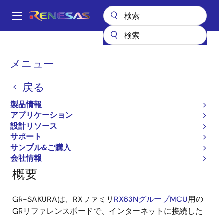
メ
イ
A
ン
Main
コ
全製品リスト
ガジェットルネサス
ガジェットルネサス
navigation
ン
GR-SAKURA
パ
メニュー
テ
ン
GR-SAKURA
ン
戻る
ツ
く
に
ず
製品情報
移
アプリケーション
ページセクションへ移動：
動
設計リソース
サポート
サンプル&ご購入
会社情報
概要
GR-SAKURAは、RXファミリ
RX63NグループMCU
用の
GRリファレンスボードで、インターネットに接続した