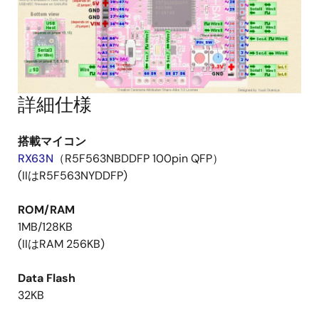
詳細仕様
搭載マイコン
RX63N
（R5F563NBDDFP 100pin QFP）
(IIはR5F563NYDDFP)
ROM/RAM
1MB/128KB
(IIはRAM 256KB)
Data Flash
32KB