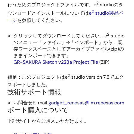
2
行うためのプロジェクトファイルです。e
studioのダ
2
ウンロードとインストールについては
e
studio製品ペ
ージ
を参照してください。
2
クリックしてダウンロードしてください。e
studio
のメニュー「ファイル」→「インポート」から、既
存ワークスペースとしてアーカイブファイル(zip)の
ままインポートできます。
GR-SAKURA Sketch v223a Project File
(ZIP)
2
補足：このプロジェクトはe
studio version 7.6でエク
スポートしました。
技術サポート情報
お問合せE-mail
gadget_renesas@lm.renesas.com
ボード購入について
下記サイトからご購入いただけます。