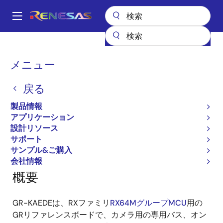
メ
イ
A
ン
Main
コ
全製品リスト
ガジェットルネサス
ガジェットルネサス
navigation
ン
GR-KAEDE
パ
メニュー
テ
ン
GR-KAEDE
ン
戻る
ツ
く
に
ず
製品情報
移
アプリケーション
ページセクションへ移動：
動
設計リソース
サポート
サンプル&ご購入
会社情報
概要
GR-KAEDEは、RXファミリ
RX64MグループMCU
用の
GRリファレンスボードで、カメラ用の専用バス、オン