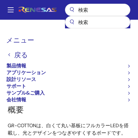
メ
イ
A
ン
Main
コ
全製品リスト
ガジェットルネサス
ガジェットルネサス
navigation
ン
GR-COTTON
パ
メニュー
テ
ン
GR-COTTON
ン
戻る
ツ
く
に
ず
製品情報
移
アプリケーション
ページセクションへ移動：
動
設計リソース
サポート
サンプル&ご購入
会社情報
概要
GR-COTTONは、白くて丸い基板にフルカラーLEDを搭
載し、光とデザインをつなぎやすくするボードです。