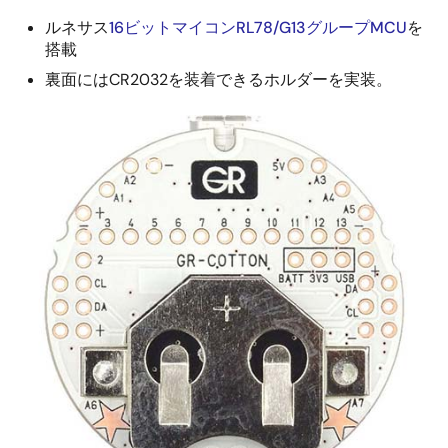
ルネサス
16ビットマイコンRL78/G13グループMCU
を
搭載
裏面にはCR2032を装着できるホルダーを実装。