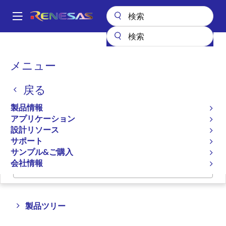
メ
イ
A
ン
Main
コ
全製品リスト
データコンバータ
navigation
ン
パ
メニュー
データコンバータ
テ
ン
ン
戻る
ツ
く
プロダクトセレクタ
に
ず
製品情報
移
アプリケーション
クロスリファレンス
動
設計リソース
サポート
サンプル&ご購入
会社情報
ページセクションへ移動：
Close
Open
製品ツリー
product
product