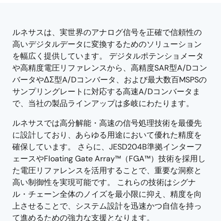
tree
tree
menu
menu
ルネサスは、実世界のアナログ信号を正確で信頼性の
高いデジタルデータに変換するためのソリューション
を幅広く提供しています。 デジタルポテンショメータ
や高精度電圧リファレンスから、高精度SAR型A/Dコン
バータやΔΣ型A/Dコンバータ、および最大数百MSPSの
サンプリングレートに対応する高速A/Dコンバータま
で、当社の製品ラインアップは多岐にわたります。
ルネサスでは高分解能・高速の信号処理技術を最優先
に設計しており、あらゆる用途において優れた精度を
確保しています。 さらに、JESD204B準拠インターフ
ェースやFloating Gate Array™（FGA™）技術を採用し
た電圧リファレンスを活用することで、重要な洞察と
高い制御性を実現可能です。 これらの技術はシグナ
ル・チェーン全体のノイズを最小限に抑え、精度を向
上させることで、システム設計を迅速かつ自信を持っ
て進めるための強力な支援となります。