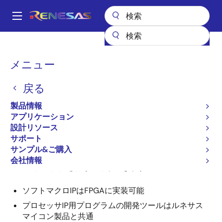
メ
イ
A
ン
Main
コ
全製品リスト
ASIC & IP
IP製品
IPの評価環境と活用例
navigation
ン
パ
メニュー
IPの評価環境と活用例
テ
ン
ン
戻る
ツ
く
に
ず
製品情報
移
アプリケーション
動
設計リソース
プロセッサIP、インタフェースIPなどのソフトマクロIP
サポート
をFPGAに実装した例を紹介します。
サンプル&ご購入
プロセッサIPのアプリケーション検証や、インタフェー
会社情報
スIPの接続評価を行うことができます。
ソフトマクロIPはFPGAに実装可能
プロセッサIP用プログラムの開発ツールはルネサス
マイコン製品と共通