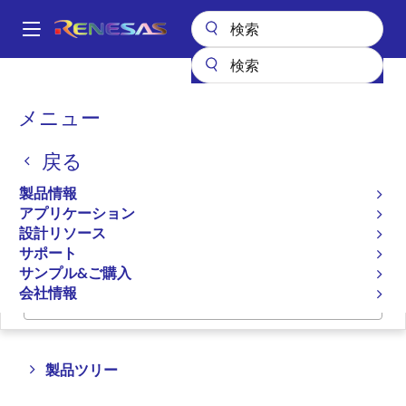
メ
イ
A
ン
Main
コ
全製品リスト
アンプ
navigation
ン
パ
メニュー
アンプ
テ
ン
ン
戻る
ツ
く
プロダクトセレクタ
に
ず
製品情報
移
アプリケーション
クロスリファレンス
動
設計リソース
サポート
サンプル&ご購入
会社情報
ページセクションへ移動：
Close
Open
製品ツリー
product
product