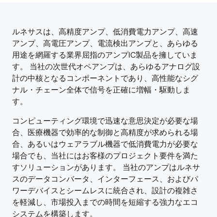
tree
tree
menu
menu
ルネサスは、高精度アンプ、低消費電力アンプ、高速
アンプ、高電圧アンプ、電流検出アンプと、あらゆる
用途を網羅する業界屈指のアンプIC製品を擁していま
す。 当社の次世代オペアンプは、あらゆるアナログ設
計の中核となるコンポーネントであり、高性能なシグ
ナル・チェーン全体で信号を正確に増幅・駆動しま
す。
コンピューティング環境で迅速な意思決定が必要な場
合、医療機器で効率的な制御と高精度が求められる場
合、あるいはウェアラブル機器で低消費電力が必要な
場合でも、当社にはお客様のプロジェクト要件を満た
すソリューションがあります。 当社のアンプはルネサ
スのデータコンバータ、インターフェース、およびパ
ワーデバイスとシームレスに統合され、設計の複雑さ
を軽減し、市場投入までの時間を短縮する強力なエコ
システムを構築します。