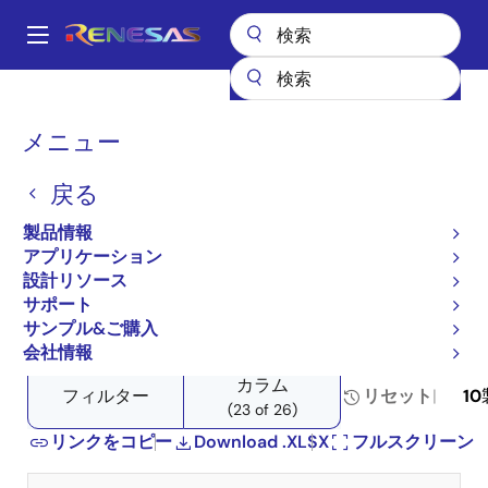
メ
イ
A
ン
Main
コ
全製品リスト
アンプ
専用アンプ
トランジスタ・アレイ
navigation
ン
プロダクトセレクタ: トランジスタ・アレイ
パ
メニュー
テ
ン
プロダクトセレクタ: トラ
ン
戻る
ツ
く
ンジスタ・アレイ
に
ず
製品情報
移
アプリケーション
動
設計リソース
サポート
Close
Open
製品ツリー
サンプル&ご購入
product
product
会社情報
tree
tree
カラム
menu
menu
フィルター
リセット
10
(23 of 26)
リンクをコピー
Download .XLSX
フルスクリーン