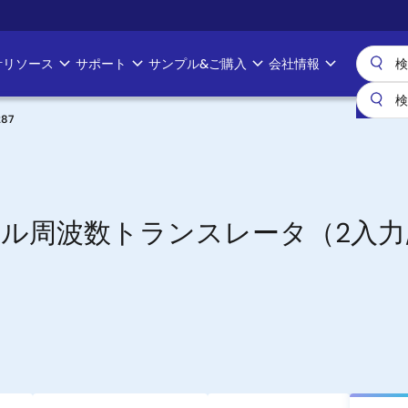
計リソース
サポート
サンプル&ご購入
会社情報
87
バーサル周波数トランスレータ（2入力/