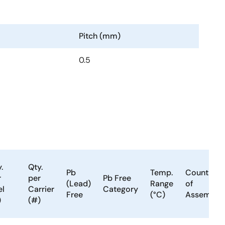
Pitch (mm)
0.5
.
Qty.
Pb
Temp.
Country
r
per
Pb Free
(Lead)
Range
of
el
Carrier
Category
Free
(°C)
Assembly
)
(#)