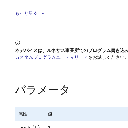
8T49N287は、フラクショナルフィードバックPL
もっと見る
の整数、2つの分数出力分周器を搭載し、8kHz～1G
き、これら最大4つの周波数はすべて互いに完全に独立させ
8T49N287は、10G/40G/100G SONET
チ、OTN、またはテストおよび測定アプリケーションなどの幅
本デバイスは、ルネサス事業所でのプログラム書き込
ーションで、タイミングカード上のSETS（イミング 
カスタムプログラムユーティリティ
をお試しください
ルネサスの第3世代ユニバーサル周波数トランスレータ
力）も含まれています。 これらのデバイスは、同期イー
パラメータ
ます。
この製品ファミリの他のデバイスを参照する際、
ユニ
属性
値
Inputs (#)
2