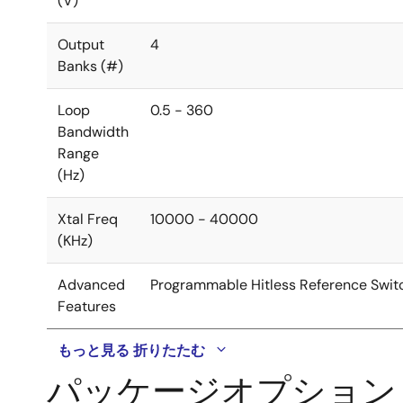
(V)
Output
4
Banks (#)
Loop
0.5 - 360
Bandwidth
Range
(Hz)
Xtal Freq
10000 - 40000
(KHz)
Advanced
Programmable Hitless Reference Switc
Features
もっと見る
折りたたむ
パッケージオプション