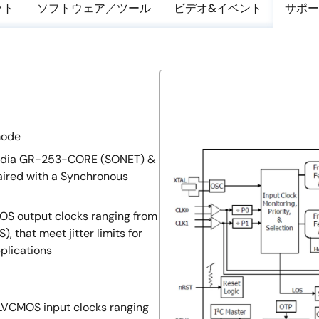
ット
ソフトウェア／ツール
ビデオ&イベント
サポー
mode
cordia GR-253-CORE (SONET) &
ired with a Synchronous
OS output clocks ranging from
, that meet jitter limits for
plications
LVCMOS input clocks ranging