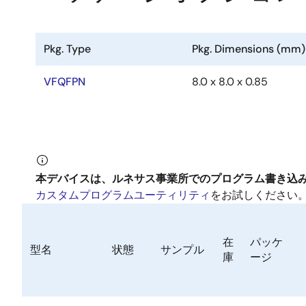
Pkg. Type
Pkg. Dimensions (mm)
VFQFPN
8.0 x 8.0 x 0.85
本デバイスは、ルネサス事業所でのプログラム書き込
カスタムプログラムユーティリティ
をお試しください
在
パッケ
型名
状態
サンプル
庫
ージ