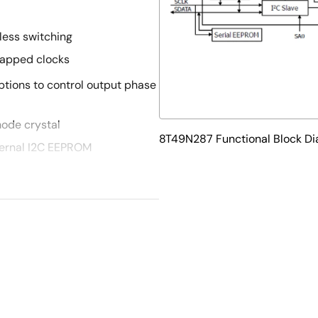
less switching
 gapped clocks
ptions to control output phase
ode crystal
8T49N287 Functional Block D
ternal I2C EEPROM