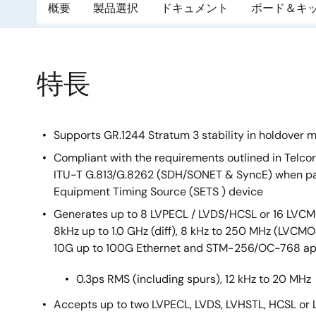
概要
製品選択
ドキュメント
ボード＆キ
特長
Supports GR.1244 Stratum 3 stability in holdover 
Compliant with the requirements outlined in Tel
ITU-T G.813/G.8262 (SDH/SONET & SyncE) when pa
Equipment Timing Source (SETS ) device
Generates up to 8 LVPECL / LVDS/HCSL or 16 LVCM
8kHz up to 1.0 GHz (diff), 8 kHz to 250 MHz (LVCMOS)
10G up to 100G Ethernet and STM-256/OC-768 ap
0.3ps RMS (including spurs), 12 kHz to 20 MHz
Accepts up to two LVPECL, LVDS, LVHSTL, HCSL or 