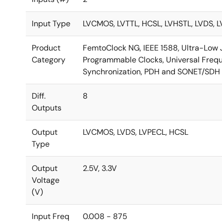
Input Type
LVCMOS, LVTTL, HCSL, LVHSTL, LVDS, 
Product
FemtoClock NG, IEEE 1588, Ultra-Low J
Category
Programmable Clocks, Universal Freque
Synchronization, PDH and SONET/SDH 
Diff.
8
Outputs
Output
LVCMOS, LVDS, LVPECL, HCSL
Type
Output
2.5V, 3.3V
Voltage
(V)
Input Freq
0.008 - 875