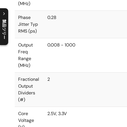
(MHz)
Phase
0.28
製品ツリー
Jitter Typ
RMS (ps)
C
l
o
s
e
p
r
o
d
u
c
t
t
r
e
e
m
e
n
O
p
e
n
p
r
o
d
u
c
t
t
r
e
e
m
e
n
Output
0.008 - 1000
Freq
Range
(MHz)
Fractional
2
Output
Dividers
(#)
Core
2.5V, 3.3V
Voltage