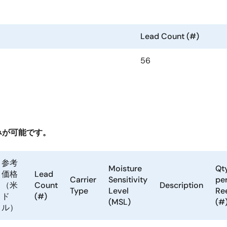
Lead Count (#)
56
みが可能です。
。
参考
Moisture
Qty
価格
Lead
Carrier
Sensitivity
pe
（米
Count
Description
Type
Level
Re
ド
(#)
(MSL)
(#
ル）