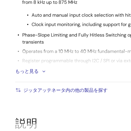
from 8 kHz up to 875 MHz
Auto and manual input clock selection with hit
Clock input monitoring, including support for
Phase-Slope Limiting and Fully Hitless Switching o
transients
Operates from a 10 MHz to 40 MHz fundamental-m
Register programmable through I2C / SPI or via ex
8T49N287-993 “Boot from EEPROM”
もっと見る
8T49N287-994 “powers up disabled”
Supported by
Timing Commander Software
ジッタアッテネータ内の他の製品を探す
説明