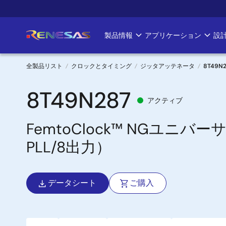
メ
イ
ン
製品情報
アプリケーション
設
Main
コ
ン
navigation
テ
全製品リスト
クロックとタイミング
ジッタアッテネータ
8T49N2
ン
パ
ツ
8T49N287
アクティブ
に
ン
移
FemtoClock™ NGユニ
く
動
PLL/8出力）
ず
データシート
ご購入