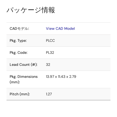
パッケージ情報
CADモデル:
View CAD Model
Pkg. Type:
PLCC
Pkg. Code:
PL32
Lead Count (#):
32
Pkg. Dimensions
13.97 x 11.43 x 2.79
(mm):
Pitch (mm):
1.27