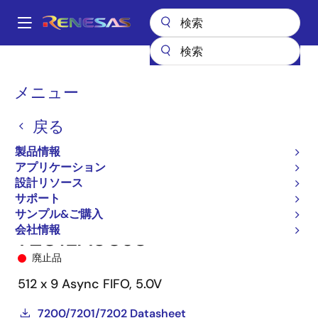
メ
イ
A
ン
Main
コ
全製品リスト
メモリ&ロジック
FIFO製品
非同期FIFO
7201
navigation
ン
7201LA50J8
パ
メニュー
テ
ン
ン
戻る
ツ
く
に
製品情報
ず
移
アプリケーション
動
設計リソース
サポート
サンプル&ご購入
会社情報
7201LA50J8
廃止品
512 x 9 Async FIFO, 5.0V
7200/7201/7202 Datasheet