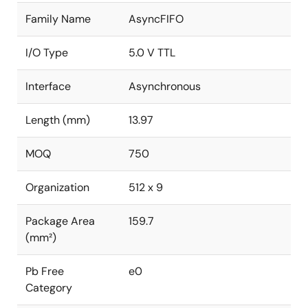
Family Name
AsyncFIFO
I/O Type
5.0 V TTL
Interface
Asynchronous
Length (mm)
13.97
MOQ
750
Organization
512 x 9
Package Area
159.7
(mm²)
Pb Free
e0
Category