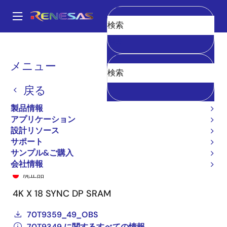
メ
イ
A
ン
Main
消去
コ
全製品リスト
General Parts
70T9349
70T9349L7PFI8
navigation
ン
パ
メニュー
テ
ン
ン
戻る
ツ
く
に
製品情報
ず
移
アプリケーション
動
設計リソース
サポート
サンプル&ご購入
70T9349L7PFI8
会社情報
廃止品
4K X 18 SYNC DP SRAM
70T9359_49_OBS
70T9349 に関するすべての情報