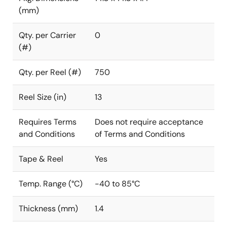
(mm)
Qty. per Carrier
0
(#)
Qty. per Reel (#)
750
Reel Size (in)
13
Requires Terms
Does not require acceptance
and Conditions
of Terms and Conditions
Tape & Reel
Yes
Temp. Range (°C)
-40 to 85°C
Thickness (mm)
1.4