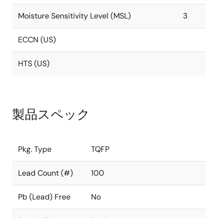
Moisture Sensitivity Level (MSL)
3
ECCN (US)
HTS (US)
製品スペック
Pkg. Type
TQFP
Lead Count (#)
100
Pb (Lead) Free
No