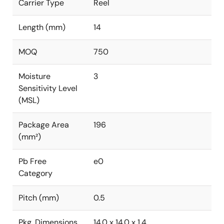
Carrier Type
Reel
Length (mm)
14
MOQ
750
Moisture
3
Sensitivity Level
(MSL)
Package Area
196
(mm²)
Pb Free
e0
Category
Pitch (mm)
0.5
Pkg. Dimensions
14.0 x 14.0 x 1.4