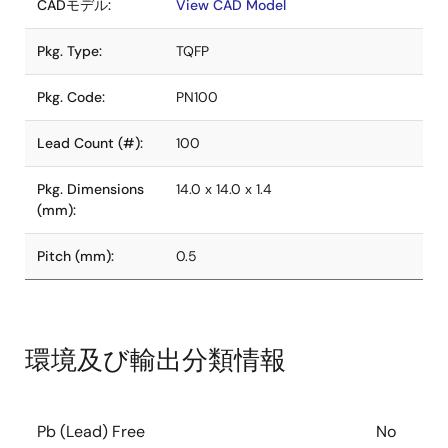
CADモデル:
View CAD Model
Pkg. Type:
TQFP
Pkg. Code:
PN100
Lead Count (#):
100
Pkg. Dimensions
14.0 x 14.0 x 1.4
(mm):
Pitch (mm):
0.5
環境及び輸出分類情報
Pb (Lead) Free
No