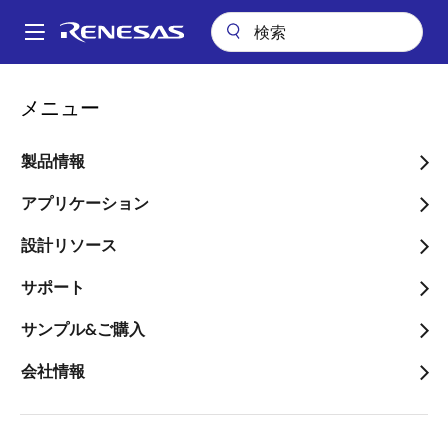
メ
イ
A
ン
Main
コ
アプリケーション
産業用機器
ビルディングオートメーション
navigation
メニュー
ン
モーションセンサモジュール
パ
テ
ン
モーションセンサモジュー
ン
製品情報
ツ
く
ル
に
アプリケーション
ず
移
設計リソース
動
サポート
ページセクションへ移動：
サンプル&ご購入
会社情報
概要