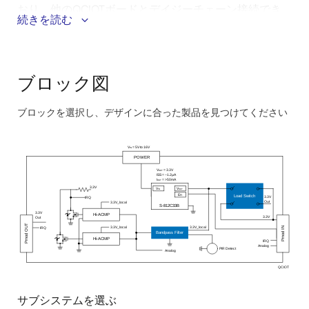
おり、他のQCIOTボードとデイジーチェーン接続でき
続きを読む
ます。
このシステムのメリット：
ブロック図
6μAの超低電源電流により、動作時間の延長とエネ
ルギ効率の向上が促進されます。
ブロックを選択し、デザインに合った製品を見つけてください
5Vから16Vまでの幅広い動作電圧は、さまざまなア
Skip
プリケーションに適しています。
interactive
V
= 5V to 16V
IN
block
POWER
常時稼働の自律動作により、システムのニーズに迅
V
= 3.3V
OUT
diagram
速に対応することができます。
ISS = ~1.2µA
I
= >50mA
OUT
3.3V
V
V
IN
OUT
En
Load Switch
3.3V
IRQ
Out
3.3V_local
S-812C33B
3.3V
Hi-ACMP
3.3V
Out
Pmod OUT
3.3V_local
3.3V_local
IRQ
Pmod IN
Bandpass Filter
Hi-ACMP
IRQ
Analog
PIR Detect
Analog
QCIOT
サブシステムを選ぶ