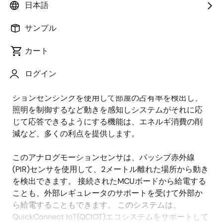
日本語
概
説明
サンプル
要
カート
モーションセンサの需要の高まりは、ホームオートメ
説
ログイン
ーション、セキュリティ、人工知能(AI)など、さまざま
明
な業界全体のニーズによって推進されています。 モー
ションセンシングを使用して部屋の占有率を検出し、
照明を制御するなど動きを感知しシステムがそれに応
じて応答できるようにする機能は、エネルギ消費の削
減など、多くの利点を提供します。
このアナログモーションセンサは、パッシブ赤外線
(PIR)センサを使用して、2メートル離れた場所から動き
を検出できます。 接続されたMCUボードから給電する
ことも、外部レギュレータのサポートを受けて外部か
ら給電することもできます。 このシステムは、
QuickConnect IoT(QCIOT)エコシステムをサポートして