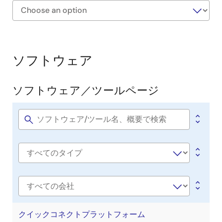
Exiting
Interactive
Block
ソフトウェア
Diagram
ソフトウェア／ツールページ
Software
title
Software
type
会
社
名
クイックコネクトプラットフォーム