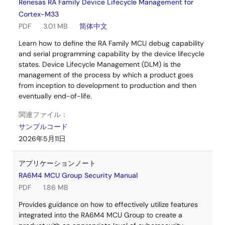
Renesas RA Family Device Lifecycle Management for
Cortex-M33
PDF
3.01 MB
简体中文
Learn how to define the RA Family MCU debug capability
and serial programming capability by the device lifecycle
states. Device Lifecycle Management (DLM) is the
management of the process by which a product goes
from inception to development to production and then
eventually end-of-life.
関連ファイル：
サンプルコード
2026年5月11日
アプリケーションノート
RA6M4 MCU Group Security Manual
PDF
1.86 MB
Provides guidance on how to effectively utilize features
integrated into the RA6M4 MCU Group to create a