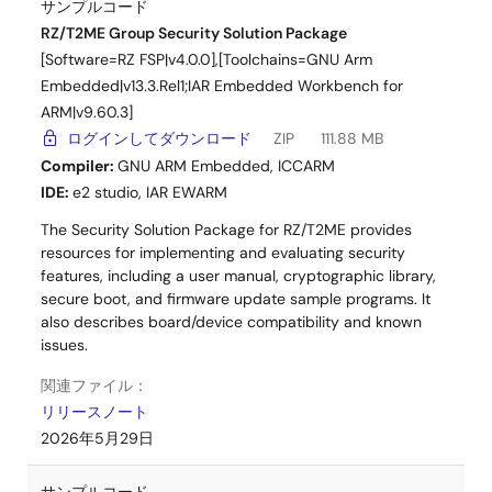
サンプルコード
アプリケーションノート
RZ/T2ME Group Security Solution Package
RXファミリ 内蔵フラッシュメモリへの第三者アクセスの禁
[Software=RZ FSP|v4.0.0],[Toolchains=GNU Arm
止と開発者誤書き込み防止の方法
Embedded|v13.3.Rel1;IAR Embedded Workbench for
PDF
831 KB
English
ARM|v9.60.3]
第三者からのルネサスMCU の内蔵フラッシュメモリへのア
ログインしてダウンロード
ZIP
111.88 MB
クセスを接続形態ごとに禁止する方法と、プログラム開発
Compiler:
GNU ARM Embedded
,
ICCARM
者及びプロテクト設定者によるセルフプログラミング時の
IDE:
e2 studio
,
IAR EWARM
プロテクト方法について説明します。
2026年3月2日
The Security Solution Package for RZ/T2ME provides
resources for implementing and evaluating security
features, including a user manual, cryptographic library,
アプリケーションノート
secure boot, and firmware update sample programs. It
RA6 Booting Encrypted Image using MCUboot and QSPI
also describes board/device compatibility and known
PDF
3.49 MB
issues.
This application project then walks the user through the
関連ファイル：
updates to the bootloader to add encryption for the QSPI
リリースノート
based secondary image storage. The application
examples implemented image downloading to the QSPI
2026年5月29日
secondary slot over USB PCDC. MCUboot with encryption
also supports internal flash encryption.