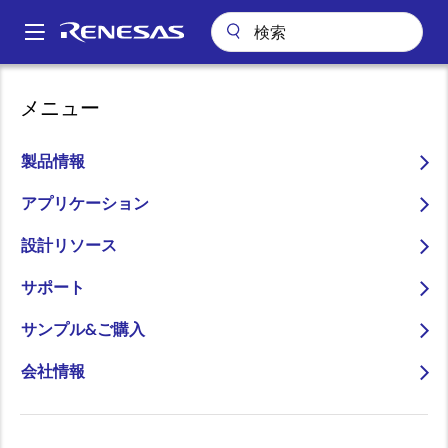
メ
イ
A
ン
Main
コ
キーテクノロジー
セキュリティ
サイバーレジリエンス法（CRA）
navigation
メニュー
ン
パ
サイバーレジリエンス法
テ
ン
ン
製品情報
（CRA）
ツ
く
に
アプリケーション
ず
画像
移
設計リソース
動
サポート
サンプル&ご購入
会社情報