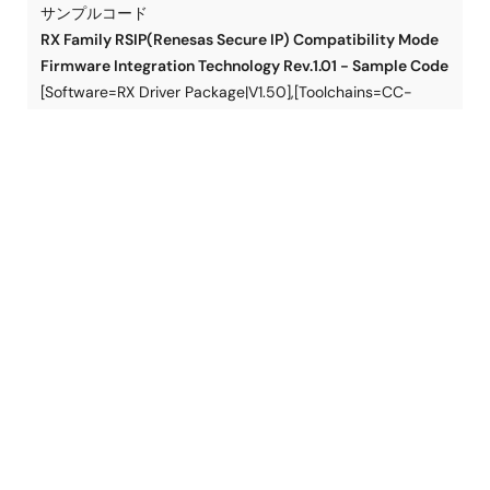
サンプルコード
PDF
5.56 MB
English
RX Family RSIP(Renesas Secure IP) Compatibility Mode
本アプリケーションノートは、RX65NをプライマリMCU、
Firmware Integration Technology Rev.1.01 - Sample Code
RX140をセカンダリMCUとして用いたIoTデバイス環境で、
[Software=RX Driver Package|V1.50],[Toolchains=CC-
Amazon Web ServicesのOTA（Over-The-Air）ファームウ
RX|V3.07.00;GNURX|14.02.00.202511;IAR Compiler for
ェアアップデートサービスを利用してセカンダリMCUのフ
ァームウェアを更新する手法とサンプルコードを提供しま
RX|v.5.20.01]
す。プライマリMCUとセカンダリMCUの通信にはファーム
ログインしてダウンロード
ZIP
42.08 MB
ウェアアップデート通信モジュールを使用します。
アプリケーション:
ウェアラブル
,
セキュリティ
,
ビルディン
グオートメーション
,
民生機器全般
,
産業オートメーション
,
関連ファイル：
産業用機器
サンプルコード
Compiler:
CC-RX
,
GNURX
,
ICCRX
2025年12月24日
Function:
Security
IDE:
e2 studio
,
IAR EWRX
アプリケーションノート
Secure Bootloader Using MCUboot with the Ocrypto
関連ファイル：
Cryptographic Library
アプリケーションノート
PDF
4.54 MB
2026年4月20日
MCUboot is a secure bootloader for 32-bit MCUs that
provides a standardized infrastructure for the bootloader
サンプルコード