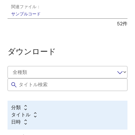
関連ファイル：
サンプルコード
2026年3月20日
52件
アプリケーションノート
Device Lifecycle Management for RA8 MCUs
ダウンロード
PDF
3.40 MB
Renesas RA8 Series Device Lifecycle Management (DLM)
is a security and control framework unique to the RA
MCU Family, built on the Arm Cortex-M85 core. DLM
identifies the current phase (development, production, or
deployment) of the device and controls the capabilities
of the debug function, the serial programming interface,
and Renesas test mode.
分類
関連ファイル：
タイトル
サンプルコード
日時
2026年3月20日