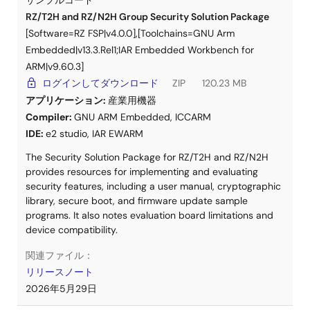
サンプルコード
RZ/T2H and RZ/N2H Group Security Solution Package
関連ファイル：
[Software=RZ FSP|v4.0.0],[Toolchains=GNU Arm
サンプルコード
Embedded|v13.3.Rel1;IAR Embedded Workbench for
2026年2月9日
ARM|v9.60.3]
ログインしてダウンロード
ZIP
120.23 MB
アプリケーションノート
アプリケーション:
産業用機器
Booting Encrypted Image on RA4 using MCUboot and
Compiler:
GNU ARM Embedded
,
ICCARM
QSPI
IDE:
e2 studio
,
IAR EWARM
PDF
3.23 MB
The Security Solution Package for RZ/T2H and RZ/N2H
This application note walks the user through application
provides resources for implementing and evaluating
project creation using the MCUboot module on Renesas
security features, including a user manual, cryptographic
EK-RA4M3 with external QSPI flash as the secondary
library, secure boot, and firmware update sample
image storage area. The application examples
programs. It also notes evaluation board limitations and
implemented image downloading to the QSPI secondary
device compatibility.
slot over USB PCDC. MCUboot with encryption also
supports internal flash encryption.
関連ファイル：
リリースノート
関連ファイル：
2026年5月29日
サンプルコード
2026年1月9日