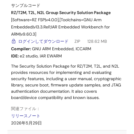
サンプルコード
RZ/T2M, T2L, N2L Group Security Solution Package
アプリケーションノート
[Software=RZ FSP|v4.0.0],[Toolchains=GNU Arm
RA0/RA2 MCUboot and USB-Based Firmware Updates
Embedded|v13.3.Rel1;IAR Embedded Workbench for
PDF
6.16 MB
ARM|v9.60.3]
Clear, step‑by‑step instructions guide developers in
ログインしてダウンロード
ZIP
128.62 MB
building a secure bootloader using the MCUboot module
Compiler:
GNU ARM Embedded
,
ICCARM
with TinyCrypt, enhancing security for applications
IDE:
e2 studio
,
IAR EWARM
targeting Renesas RA0 and RA2 series MCUs. This
application note also outlines project configuration
The Security Solution Package for RZ/T2M, T2L, and N2L
requirements and system startup procedures.
provides resources for implementing and evaluating
security features, including a user manual, cryptographic
関連ファイル：
library, secure boot, firmware update samples, and JTAG
サンプルコード
authentication documentation. It also covers
2026年1月7日
board/device compatibility and known issues.
関連ファイル：
アプリケーションノート
リリースノート
RX65Nグループ FreeRTOSを用いたAmazon Web Services
2026年5月29日
によるセカンダリデバイスのOTAアップデートサンプルコ
ード Rev.3.10