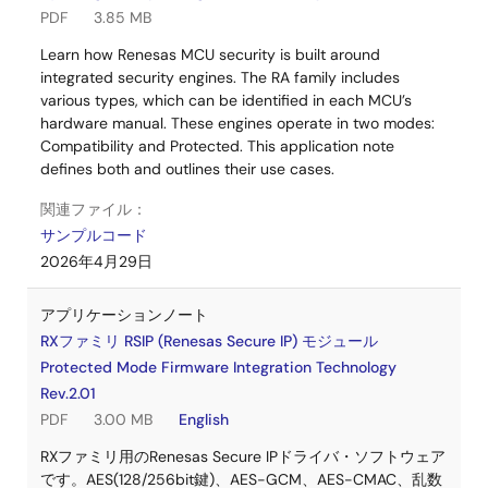
PDF
3.85 MB
Learn how Renesas MCU security is built around
integrated security engines. The RA family includes
various types, which can be identified in each MCU’s
hardware manual. These engines operate in two modes:
Compatibility and Protected. This application note
defines both and outlines their use cases.
関連ファイル：
サンプルコード
2026年4月29日
アプリケーションノート
RXファミリ RSIP (Renesas Secure IP) モジュール
Protected Mode Firmware Integration Technology
Rev.2.01
PDF
3.00 MB
English
RXファミリ用のRenesas Secure IPドライバ・ソフトウェア
です。AES(128/256bit鍵)、AES-GCM、AES-CMAC、乱数