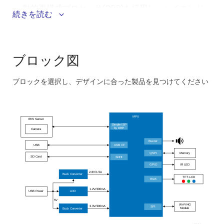
動的再構成プロセッサ(DRP)を採用し、ハイエンド
続きを読む
CPUを使用せずに高い処理能力要件を満たします。
低電力で動作するため、小型バッテリやモバイル
USB電源と互換性があります。
ブロック図
ブロックを選択し、デザインに合った製品を見つけてください
Skip
interactive
block
MPU
IRIS Sensor
Simple ISP
diagram
by DRP
Camera
Buzzer
USB
USB I/F
Memory
QSPI
SD Card
SDHI
IR LED
GPIO
2.8V/1.5A
Buck Converter
TFT-LCD
RGB
1.2V/300mA
USB Power
LDO
5V
Wi-Fi/4G
3.3V/300mA
SPI
Module
Buck Converter