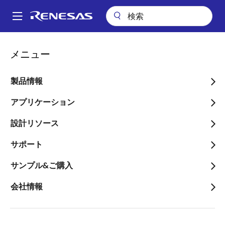
メ
イ
A
ン
Main
コ
アプリケーション
産業用機器
ビルディングオートメーション
navigation
メニュー
ン
虹彩スキャンセキュリティシステム
パ
テ
ン
虹彩スキャンセキュリティ
ン
製品情報
ツ
く
システム
に
アプリケーション
ず
移
設計リソース
動
サポート
ページセクションへ移動：
サンプル&ご購入
会社情報
概要