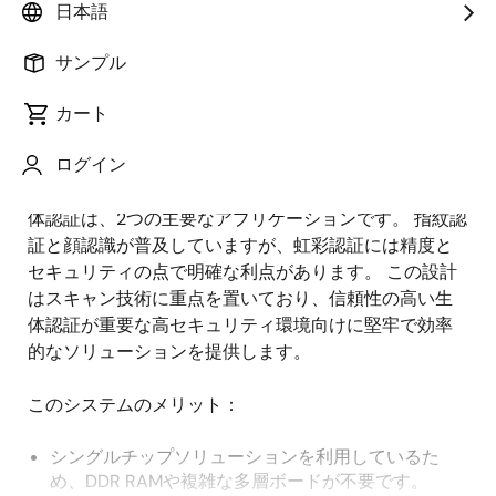
日本語
概
説明
アプリケーション
サンプル
要
カート
バイオメトリクス市場は、政府のイニシアチブと金融
説
ログイン
機関やヘルスケアセクタでの採用の増加に牽引され
明
て、大幅な成長を遂げています。 個人識別と二要素生
体認証は、2つの主要なアプリケーションです。 指紋認
証と顔認識が普及していますが、虹彩認証には精度と
セキュリティの点で明確な利点があります。 この設計
はスキャン技術に重点を置いており、信頼性の高い生
体認証が重要な高セキュリティ環境向けに堅牢で効率
的なソリューションを提供します。
このシステムのメリット：
シングルチップソリューションを利用しているた
め、DDR RAMや複雑な多層ボードが不要です。