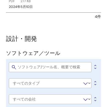
PDF
277 KB
2024年5月10日
4件
設計・開発
ソフトウェア／ツール
ソ
フ
ト
Software
title
ウ
ェ
Software
ア
type
／
ツ
会
社