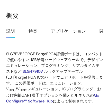
概要
概
説明
特長
アプリケーション
関連
要
SLG7EVBFORGE ForgeFPGA評価ボードは、コンパクト
説
で使いやすいUSB給電ハードウェアツールで、デザイン
明
エミュレーション、プログラミング、リアルタイムテ
ストなど
SLG47910V
ルックアップテーブル
(LUT)ForgeFPGA ICのハードウェアサポートを提供しま
す。 この評価ボードは、エミュレーション、
V
/V
レギュレーション、ICプログラミング、お
DDC
DDIO
よび内部UART端子オプションを備えたルネサスの
Go
Configure™ Software Hub
によって制御されます。