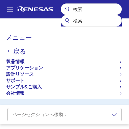
メ
イ
A
ン
Main
コ
設計リソース
ボード＆キット
SLG7EVBFORGE
navigation
ン
パ
メニュー
テ
1K LUT ForgeFPGA評価ボー
ン
ン
ド
戻る
ツ
く
に
ず
SLG7EVBFORGE
製品情報
アクティブ
移
アプリケーション
動
設計リソース
サポート
ご購入
サンプル&ご購入
ForgeFPGA Evaluation Board R2.0 User's Manual
会社情報
ページセクションへ移動：