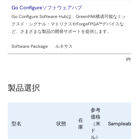
ー
名
Go Configureソフトウェアハブ
ル
Go Configure Software Hubは、GreenPAK構成可能なミッ
クスド・シグナル・マトリクスやForgeFPGA™デバイスな
ど、さまざまな製品の開発サポートを提供します。
Software Package
ルネサス
1件
製品選択
参考
価格
在
型名
状態
（米
Sampleable
庫
ド
ル）