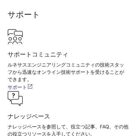
brought together in a simple, accessible way.
Designed for applications with modest programmable
サポート
logic needs, these solutions enable quick integration
into cost‑sensitive designs while expanding
possibilities through advanced power‑management
structures.
サポートコミュニティ
ルネサスエンジニアリングコミュニティの技術スタッ
フから迅速なオンライン技術サポートを受けることが
できます。
サポート
ナレッジベース
ナレッジベースを参照して、役立つ記事、FAQ、その他
の役立つリソースを入手してください。