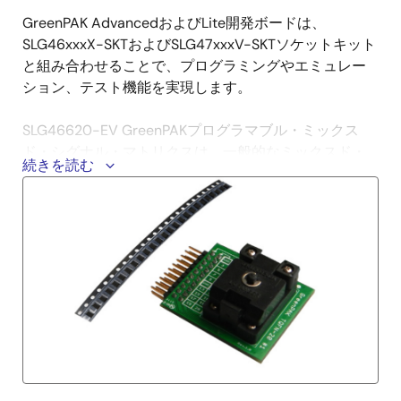
GreenPAK AdvancedおよびLite開発ボードは、
SLG46xxxX-SKTおよびSLG47xxxV-SKTソケットキット
と組み合わせることで、プログラミングやエミュレー
ション、テスト機能を実現します。
SLG46620-EV GreenPAKプログラマブル・ミックス
ド・シグナル・マトリクスは、一般的なミックスド・
続きを読む
シグナル機能用の小型で低消費電力のコンポーネント
を内蔵しています。 ユーザーは、SLG46620-EV のワ
ンタイム・プログラマブル（OTP）不揮発性メモリ
（NVM）へ相互接続ロジック、IO ピン、マクロセルの
設定情報をプログラミングすることで回路設計を実現
します。 この汎用性の高いデバイスにより、様々なミ
ックスド・シグナル機能を非常に小さく、低消費電力
の単一集積回路内で設計することができます。