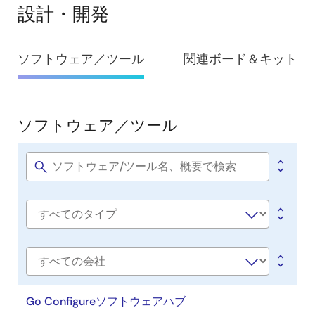
設計・開発
設
ソフトウェア／ツール
関連ボード＆キット
計・
開
発
ソフトウェア／ツール
ソ
フ
ト
Software
title
ウ
ェ
Software
ア
type
／
ツ
会
社
ー
名
Go Configureソフトウェアハブ
ル