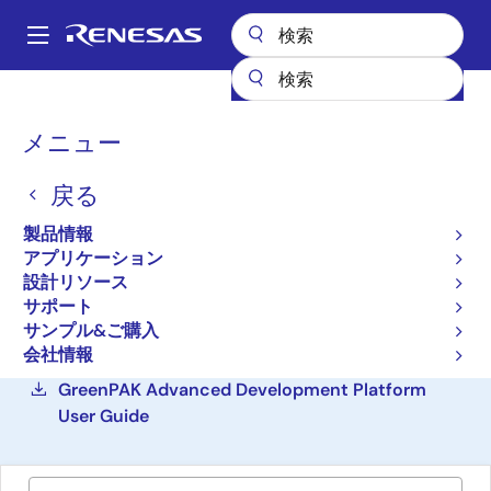
メ
イ
A
ン
Main
コ
設計リソース
ボード＆キット
SLG46620EV-SKT
navigation
ン
パ
メニュー
テ
GreenPAK SLG46620-EV
ン
ン
開発キット(ソケットアダ
戻る
ツ
く
に
プタ付き)
ず
製品情報
移
アプリケーション
SLG46620EV-SKT
動
アクティブ
設計リソース
サポート
サンプル&ご購入
ご購入
会社情報
GreenPAK Advanced Development Platform
User Guide