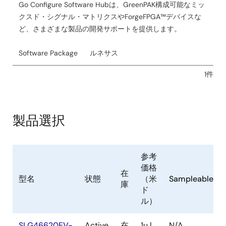
Go Configure Software Hubは、GreenPAK構成可能なミッ
クスド・シグナル・マトリクスやForgeFPGA™デバイスな
ど、さまざまな製品の開発サポートを提供します。
Software Package
ルネサス
1件
製品選択
参考
価格
在
型名
状態
（米
Sampleable
庫
ド
ル）
SLG46620EV-
Active
在
1u |
N/A