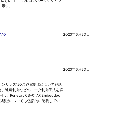
ータ回路を使用し、A/Dコンバータやタイマ
を示す。
.10
2023年6月30日
2023年6月30日
のセンサレス120度通電制御について解説
定、速度制御などのモータ制御手法を詳
enesas CS+やIAR Embedded
り込み処理についても包括的に記載してい