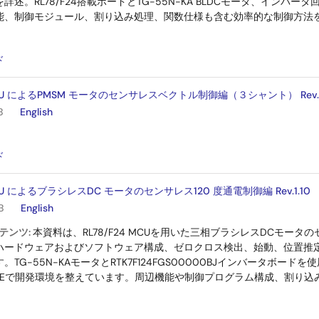
詳述。RL78/F24搭載ボードとTG-55N-KA BLDCモータ、インバ
能、制御モジュール、割り込み処理、関数仕様も含む効率的な制御方法
：
ド
 MCU によるPMSM モータのセンサレスベクトル制御編（３シャント） Rev.1
B
English
：
ド
MCU によるブラシレスDC モータのセンサレス120 度通電制御編 Rev.1.10
B
English
テンツ:
本資料は、RL78/F24 MCUを用いた三相ブラシレスDCモータ
ハードウェアおよびソフトウェア構成、ゼロクロス検出、始動、位置推
G-55N-KAモータとRTK7F124FGS00000BJインバータボードを使用し、R
ch IDEで開発環境を整えています。周辺機能や制御プログラム構成、割
：