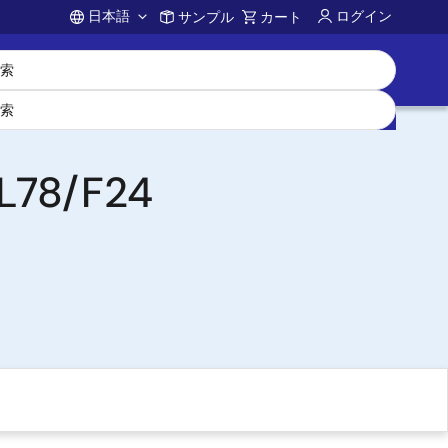
日本語
ログイン
サンプル
カート
Account
RL78/F24