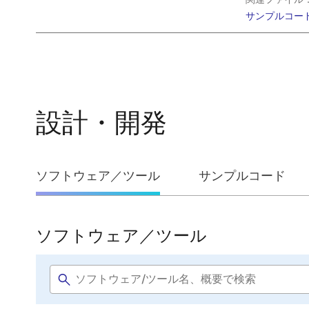
サンプルコー
設計・開発
設
ソフトウェア／ツール
サンプルコード
計・
開
ソフトウェア／ツール
ソ
発
フ
Software
ト
title