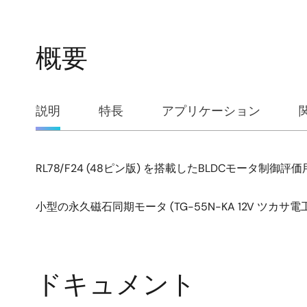
概要
概
説明
特長
アプリケーション
要
RL78/F24 (48ピン版) を搭載したBLDCモータ制御
説
明
小型の永久磁石同期モータ (TG-55N-KA 12V 
ドキュメント