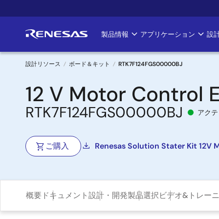
メ
イ
ン
製品情報
アプリケーション
設
Main
コ
ン
navigation
テ
設計リソース
ボード＆キット
RTK7F124FGS00000BJ
ン
パ
12 V Motor Control 
ツ
に
ン
RTK7F124FGS00000BJ
移
アクテ
く
動
ず
ご購入
Renesas Solution Stater Kit 12
概要
ドキュメント
設計・開発
製品選択
ビデオ&トレー