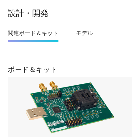
設計・開発
設
関連ボード＆キット
モデル
計・
開
発
関
ボード＆キット
連
ボ
ー
ド
＆
キ
ッ
ト