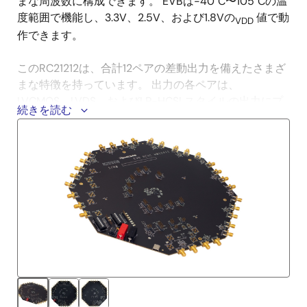
まな周波数に構成できます。 EVBは-40°C〜105°Cの温
度範囲で機能し、3.3V、2.5V、および1.8Vの
値で動
VDD
作できます。
このRC21212は、合計12ペアの差動出力を備えたさまざ
まな特徴を持っています。 出力の各ペアは、
LVCMOS、LVDS、およびLP-HCSLスタイルの出力にプ
続きを読む
ログラムできます。 7つの汎用入出力(GPIO)と2つの汎
用入力(GPI)があり、出力イネーブル、コンフィグレー
ション選択、およびステータス出力をサポートしま
す。 電圧レベルはジャンパで設定できます。 この
RC21212はISO 9001とAEC-Q100に準拠し、生産部品承
認プロセス(PPAP)をサポートします。