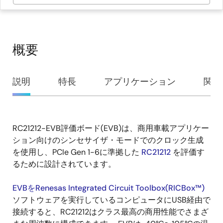
概要
概
説明
特長
アプリケーション
関連
要
RC21212-EVB評価ボード(EVB)は、商用車載アプリケー
説
ション向けのシンセサイザ・モードでのクロック生成
明
を使用し、PCIe Gen 1-6に準拠した
RC21212
を評価す
るために設計されています。
EVBをRenesas Integrated Circuit Toolbox(RICBox™)
ソフトウェアを実行しているコンピュータにUSB経由で
接続すると、RC21212はクラス最高の商用性能でさまざ