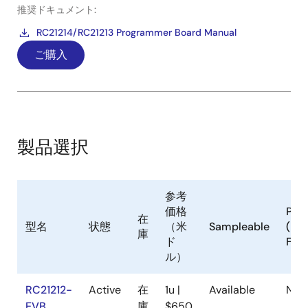
推奨ドキュメント:
RC21214/RC21213 Programmer Board Manual
ご購入
製品選択
参考
価格
Pb
在
型名
状態
（米
Sampleable
(Le
庫
ド
Fre
ル）
RC21212-
Active
在
1u |
Available
No
EVB
庫
$650