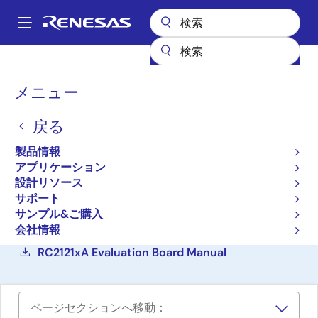
メ
イ
A
ン
Main
コ
設計リソース
ボード＆キット
RC21212-EVB
navigation
ン
パ
メニュー
テ
12出力AutoClockプログラ
ン
ン
マブル・クロック・ジェネ
戻る
ツ
く
に
レータ評価ボード
ず
製品情報
移
アプリケーション
RC21212-EVB
動
アクティブ
設計リソース
サポート
サンプル&ご購入
ご購入
会社情報
RC2121xA Evaluation Board Manual
ページセクションへ移動：